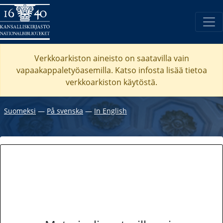
Verkkoarkiston aineisto on saatavilla vain
vapaakappaletyöasemilla. Katso
infosta
lisää tietoa
verkkoarkiston käytöstä.
Suomeksi
―
På svenska
―
In English