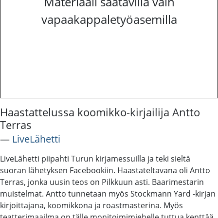
Materiaali saatavilla vain
vapaakappaletyöasemilla
Haastattelussa koomikko-kirjailija Antto
Terras
―
LiveLähetti
LiveLähetti piipahti Turun kirjamessuilla ja teki sieltä
suoran lähetyksen Facebookiin. Haastateltavana oli Antto
Terras, jonka uusin teos on Pilkkuun asti. Baarimestarin
muistelmat. Antto tunnetaan myös Stockmann Yard -kirjan
kirjoittajana, koomikkona ja roastmasterina. Myös
teatterimaailma on tälle monitoimimiehelle tuttua kenttää.