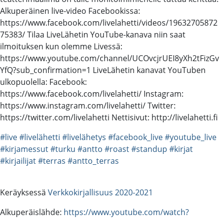
Alkuperäinen live-video Facebookissa:
https://www.facebook.com/livelahetti/videos/19632705872
75383/ Tilaa LiveLähetin YouTube-kanava niin saat
ilmoituksen kun olemme Livessä:
https://www.youtube.com/channel/UCOvcjrUEI8yXh2tFizGv
YfQ?sub_confirmation=1 LiveLähetin kanavat YouTuben
ulkopuolella: Facebook:
https://www.facebook.com/livelahetti/ Instagram:
https://www.instagram.com/livelahetti/ Twitter:
https://twitter.com/livelahetti Nettisivut: http://livelahetti.fi
#live
#livelähetti
#livelähetys
#facebook_live
#youtube_live
#kirjamessut
#turku
#antto
#roast
#standup
#kirjat
#kirjailijat
#terras
#antto_terras
Keräyksessä
Verkkokirjallisuus 2020-2021
Alkuperäislähde:
https://www.youtube.com/watch?