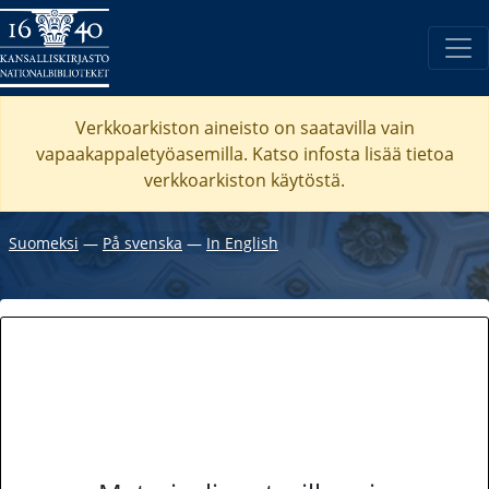
Verkkoarkiston aineisto on saatavilla vain
vapaakappaletyöasemilla. Katso
infosta
lisää tietoa
verkkoarkiston käytöstä.
Suomeksi
―
På svenska
―
In English