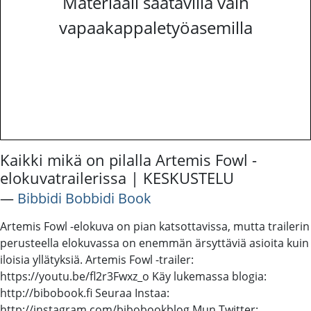
Materiaali saatavilla vain
vapaakappaletyöasemilla
Kaikki mikä on pilalla Artemis Fowl -
elokuvatrailerissa | KESKUSTELU
―
Bibbidi Bobbidi Book
Artemis Fowl -elokuva on pian katsottavissa, mutta trailerin
perusteella elokuvassa on enemmän ärsyttäviä asioita kuin
iloisia yllätyksiä. Artemis Fowl -trailer:
https://youtu.be/fl2r3Fwxz_o Käy lukemassa blogia:
http://bibobook.fi Seuraa Instaa:
http://instagram.com/bibobookblog Mun Twitter: