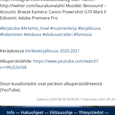
http://twitter.com/laurakuivalahti Musiikki: Bensound –
Acoustic Breeze Kamera: Canon Powershot G7X Mark II
Editointi: Adobe Premiere Pro
#kirjatube
#Artemis_Fowl
#nuortenkirja
#kirjallisuus
#lukeminen
#elokuva
#elokuvatraileri
#fantasia
Keräyksessä
Verkkokirjallisuus 2020-2021
Alkuperäislähde:
https://www.youtube.com/watch?
v=riNrj52vrb8
Sivun kuvailutiedot ovat peräisin alkuperäislähteestä
(YouTube).
Julkaistu 2020-08-30 00:00:00 / Tallennettu 2021-05-24
Info
―
Hakuohjeet
―
Viittausohje
―
Yhteystiedot
―