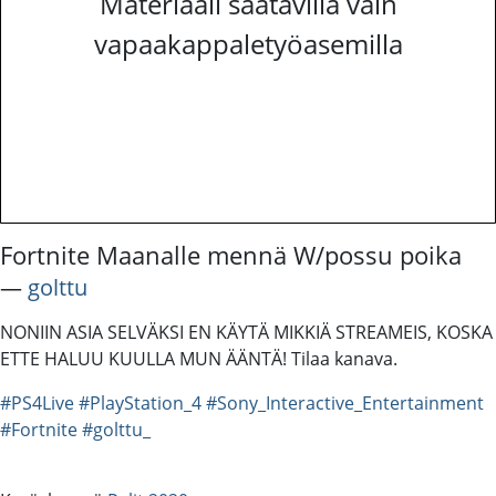
Materiaali saatavilla vain
vapaakappaletyöasemilla
Fortnite Maanalle mennä W/possu poika
―
golttu
NONIIN ASIA SELVÄKSI EN KÄYTÄ MIKKIÄ STREAMEIS, KOSKA
ETTE HALUU KUULLA MUN ÄÄNTÄ! Tilaa kanava.
#PS4Live
#PlayStation_4
#Sony_Interactive_Entertainment
#Fortnite
#golttu_