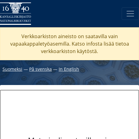
Verkkoarkiston aineisto on saatavilla vain
vapaakappaletyöasemilla. Katso
infosta
lisää tietoa
verkkoarkiston käytöstä.
Suomeksi
―
På svenska
―
In English