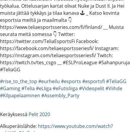
työkalua. Ottelusarjan kartat olivat Nuke ja Dust II. Ja Hei
muista jättää tykkäys ja tilaa kanava 🕹️ _ Katso kovinta
esportsia meiltä ja maailmalta 👇
https://www.teliaesportsseries.com/fi/finland/ __ Muista
seurata meitä somessa 👇 Twitter:
https://twitter.com/TeliaEsportsFi Facebook:
https://facebook.com/teliaesportsseriesfi/ Instagram:
https://instagram.com/teliaesportsseriesfi/ Twitch:
https://twitch.tv/tes_csgo __ #ESLProLeague #Sahanpuruja
#TeliaGG
#rise_to_the_top
#eurheilu
#esports
#esportsfi
#TeliaGG
#Gaming
#Telia
#eLIiga
#eFutisliiga
#Videopelit
#Viihde
#Kilpapelaaminen
#Assembly_Party
Keräyksessä
Pelit 2020
Alkuperäislähde:
https://www.youtube.com/watch?