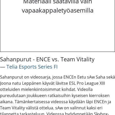
Materiaali saatavilla vain
vapaakappaletyöasemilla
Sahanpurut - ENCE vs. Team Vitality
―
Telia Esports Series FI
Sahanpurut on videosarja, jossa ENCEn Eetu sAw Saha sekä
Joona natu Leppänen käyvät lävitse ESL Pro League XIII
otteluiden mielenkiintoisimmat kohdat. Videolla
pureudutaan joukkueen ratkaisuihin kyseisen kierroksen
aikana. Tämänkertaisessa videossa käydään läpi ENCEn ja
Team Vitality välistä ottelua. sAw on valinnut kaksi eri
tilannetta tarkasteluun. Videossa hyödynnetään Skybox-