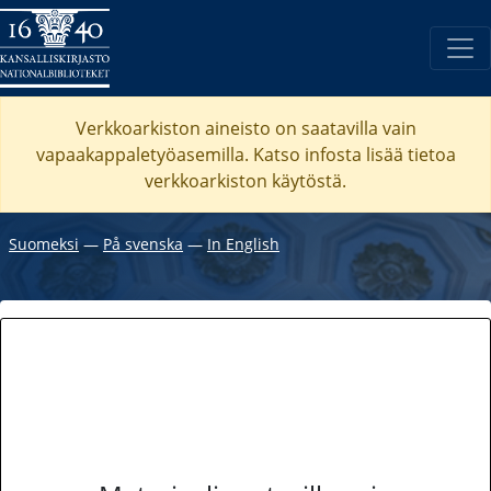
Verkkoarkiston aineisto on saatavilla vain
vapaakappaletyöasemilla. Katso
infosta
lisää tietoa
verkkoarkiston käytöstä.
Suomeksi
―
På svenska
―
In English