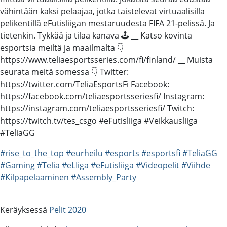
vähintään kaksi pelaajaa, jotka taistelevat virtuaalisilla
pelikentillä eFutisliigan mestaruudesta FIFA 21-pelissä. Ja
tietenkin. Tykkää ja tilaa kanava 🕹️ __ Katso kovinta
esportsia meiltä ja maailmalta 👇
https://www.teliaesportsseries.com/fi/finland/ __ Muista
seurata meitä somessa 👇 Twitter:
https://twitter.com/TeliaEsportsFi Facebook:
https://facebook.com/teliaesportsseriesfi/ Instagram:
https://instagram.com/teliaesportsseriesfi/ Twitch:
https://twitch.tv/tes_csgo #eFutisliiga #Veikkausliiga
#TeliaGG
#rise_to_the_top
#eurheilu
#esports
#esportsfi
#TeliaGG
#Gaming
#Telia
#eLIiga
#eFutisliiga
#Videopelit
#Viihde
#Kilpapelaaminen
#Assembly_Party
Keräyksessä
Pelit 2020