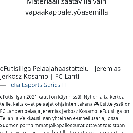
Materiaali saatavilla vain
vapaakappaletyöasemilla
eFutisliiga Pelaajahaastattelu - Jeremias
Jerkosz Kosamo | FC Lahti
―
Telia Esports Series FI
eFutisliigan 2021 kausi on käynnissä!! Nyt on aika kertoa
teille, keitä ovat pelaajat ohjainten takana 🎮 Esittelyssä on
FC Lahden pelaaja Jeremias Jerkosz Kosamo. eFutisliiga on
Telian ja Veikkausliigan yhteinen e-urheilusarja, jossa
Suomen parhaimmat jalkapalloseurat ottavat toisistaan
mittaa virtuaalisilla pelikentillä. Jokaista seuraa edustaa