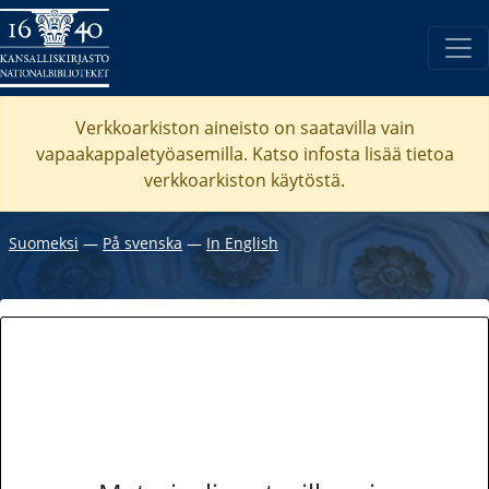
Verkkoarkiston aineisto on saatavilla vain
vapaakappaletyöasemilla. Katso
infosta
lisää tietoa
verkkoarkiston käytöstä.
Suomeksi
―
På svenska
―
In English