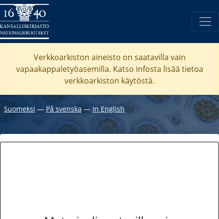
Verkkoarkiston aineisto on saatavilla vain
vapaakappaletyöasemilla. Katso
infosta
lisää tietoa
verkkoarkiston käytöstä.
Suomeksi
―
På svenska
―
In English