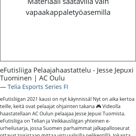
Materiaali saatavilla vain
vapaakappaletyöasemilla
eFutisliiga Pelaajahaastattelu - Jesse Jepuxi
Tuominen | AC Oulu
―
Telia Esports Series FI
eFutisliigan 2021 kausi on nyt käynnissä! Nyt on aika kertoa
teille, keitä ovat pelaajat ohjainten takana 🎮 Videolla
haastatellaan AC Oulun pelaajaa Jesse Jepuxi Tuomista.
eFutisliiga on Telian ja Veikkausliigan yhteinen e-
urheilusarja, jossa Suomen parhaimmat jalkapalloseurat
ottavat toisistaan mittaa virtuaalisilla pelikentillä. Jokaista