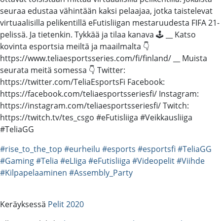
seuraa edustaa vähintään kaksi pelaajaa, jotka taistelevat
virtuaalisilla pelikentillä eFutisliigan mestaruudesta FIFA 21-
pelissä. Ja tietenkin. Tykkää ja tilaa kanava 🕹️ __ Katso
kovinta esportsia meiltä ja maailmalta 👇
https://www.teliaesportsseries.com/fi/finland/ __ Muista
seurata meitä somessa 👇 Twitter:
https://twitter.com/TeliaEsportsFi Facebook:
https://facebook.com/teliaesportsseriesfi/ Instagram:
https://instagram.com/teliaesportsseriesfi/ Twitch:
https://twitch.tv/tes_csgo #eFutisliiga #Veikkausliiga
#TeliaGG
#rise_to_the_top
#eurheilu
#esports
#esportsfi
#TeliaGG
#Gaming
#Telia
#eLIiga
#eFutisliiga
#Videopelit
#Viihde
#Kilpapelaaminen
#Assembly_Party
Keräyksessä
Pelit 2020