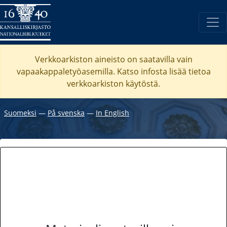
Verkkoarkiston aineisto on saatavilla vain
vapaakappaletyöasemilla. Katso
infosta
lisää tietoa
verkkoarkiston käytöstä.
Suomeksi
―
På svenska
―
In English