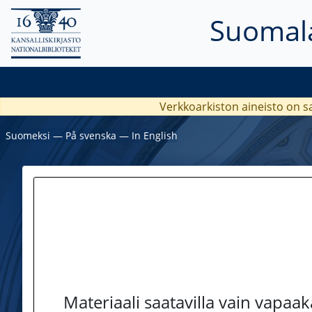
Suomala
Verkkoarkiston aineisto on s
Suomeksi
―
På svenska
―
In English
Materiaali saatavilla vain vapaa