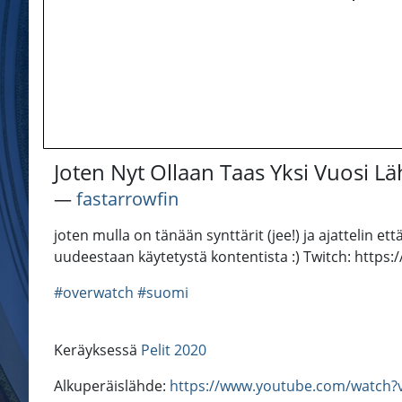
Joten Nyt Ollaan Taas Yksi Vuosi
―
fastarrowfin
joten mulla on tänään synttärit (jee!) ja ajattelin 
uudeestaan käytetystä kontentista :) Twitch: https
#overwatch
#suomi
Keräyksessä
Pelit 2020
Alkuperäislähde:
https://www.youtube.com/watch?