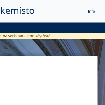
akemisto
Info
ietoa verkkoarkiston käytöstä.