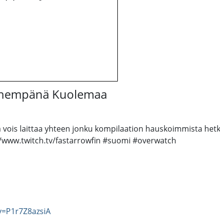
 Lähempänä Kuolemaa
että vois laittaa yhteen jonku kompilaation hauskoimmista het
://www.twitch.tv/fastarrowfin #suomi #overwatch
v=P1r7Z8azsiA