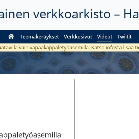
inen verkkoarkisto – H
Teemakeräykset
Verkkosivut
Videot
Twiitit
aatavilla vain vapaakappaletyöasemilla. Katso
infosta
lisää t
kappaletyöasemilla