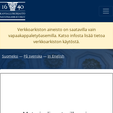
Verkkoarkiston aineisto on saatavilla vain
vapaakappaletyöasemilla. Katso
infosta
lisää tietoa
verkkoarkiston käytöstä.
Suomeksi
―
På svenska
―
In English