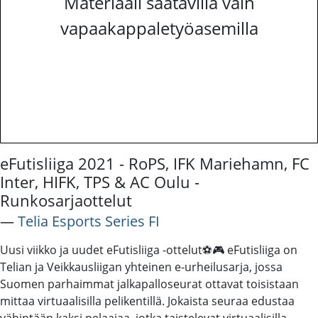
Materiaali saatavilla vain
vapaakappaletyöasemilla
eFutisliiga 2021 - RoPS, IFK Mariehamn, FC
Inter, HIFK, TPS & AC Oulu -
Runkosarjaottelut
―
Telia Esports Series FI
Uusi viikko ja uudet eFutisliiga -ottelut⚽️🎮 eFutisliiga on
Telian ja Veikkausliigan yhteinen e-urheilusarja, jossa
Suomen parhaimmat jalkapalloseurat ottavat toisistaan
mittaa virtuaalisilla pelikentillä. Jokaista seuraa edustaa
vähintään kaksi pelaajaa, jotka taistelevat virtuaalisilla