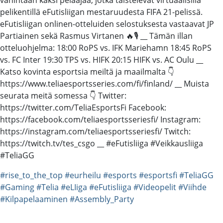
pelikentillä eFutisliigan mestaruudesta FIFA 21-pelissä.
eFutisliigan onlinen-otteluiden selostuksesta vastaavat JP
Partiainen sekä Rasmus Virtanen 🔥🎙️ __ Tämän illan
otteluohjelma: 18:00 RoPS vs. IFK Mariehamn 18:45 RoPS
vs. FC Inter 19:30 TPS vs. HIFK 20:15 HIFK vs. AC Oulu __
Katso kovinta esportsia meiltä ja maailmalta 👇
https://www.teliaesportsseries.com/fi/finland/ __ Muista
seurata meitä somessa 👇 Twitter:
https://twitter.com/TeliaEsportsFi Facebook:
https://facebook.com/teliaesportsseriesfi/ Instagram:
https://instagram.com/teliaesportsseriesfi/ Twitch:
https://twitch.tv/tes_csgo __ #eFutisliiga #Veikkausliiga
#TeliaGG
#rise_to_the_top
#eurheilu
#esports
#esportsfi
#TeliaGG
#Gaming
#Telia
#eLIiga
#eFutisliiga
#Videopelit
#Viihde
#Kilpapelaaminen
#Assembly_Party