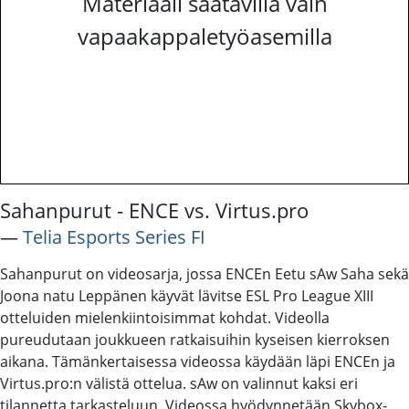
Materiaali saatavilla vain
vapaakappaletyöasemilla
Sahanpurut - ENCE vs. Virtus.pro
―
Telia Esports Series FI
Sahanpurut on videosarja, jossa ENCEn Eetu sAw Saha sekä
Joona natu Leppänen käyvät lävitse ESL Pro League XIII
otteluiden mielenkiintoisimmat kohdat. Videolla
pureudutaan joukkueen ratkaisuihin kyseisen kierroksen
aikana. Tämänkertaisessa videossa käydään läpi ENCEn ja
Virtus.pro:n välistä ottelua. sAw on valinnut kaksi eri
tilannetta tarkasteluun. Videossa hyödynnetään Skybox-