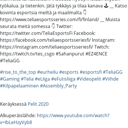
työkalua. Ja tietenkin. Jätä tykkäys ja tilaa kanava 🕹️ __ Katso
kovinta esportsia meiltä ja maailmalta 👇
https://www.teliaesportsseries.com/fi/finland/ __ Muista
seurata meitä somessa 👇 Twitter:
https://twitter.com/TeliaEsportsFi Facebook:
https://facebook.com/teliaesportsseriesfi/ Instagram:
https://instagram.com/teliaesportsseriesfi/ Twitch:
https://twitch.tv/tes_csgo #Sahanpurut #EZ4ENCE
#TeliaGG
#rise_to_the_top
#eurheilu
#esports
#esportsfi
#TeliaGG
#Gaming
#Telia
#eLIiga
#eFutisliiga
#Videopelit
#Viihde
#Kilpapelaaminen
#Assembly_Party
Keräyksessä
Pelit 2020
Alkuperäislähde:
https://www.youtube.com/watch?
v=IbLeHzyVyb8