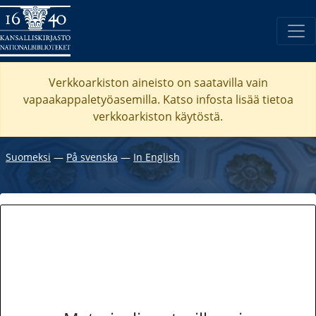
Verkkoarkiston aineisto on saatavilla vain
vapaakappaletyöasemilla. Katso
infosta
lisää tietoa
verkkoarkiston käytöstä.
Suomeksi
―
På svenska
―
In English