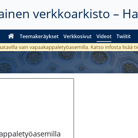
inen verkkoarkisto – H
Teemakeräykset
Verkkosivut
Videot
Twiitit
aatavilla vain vapaakappaletyöasemilla. Katso
infosta
lisää t
kappaletyöasemilla