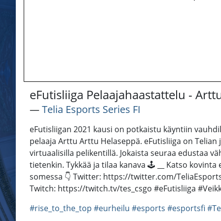
eFutisliiga Pelaajahaastattelu - Ar
―
Telia Esports Series FI
eFutisliigan 2021 kausi on potkaistu käyntiin vauhdi
pelaaja Arttu Arttu Helaseppä. eFutisliiga on Telia
virtuaalisilla pelikentillä. Jokaista seuraa edustaa vä
tietenkin. Tykkää ja tilaa kanava 🕹️ __ Katso kovint
somessa 👇 Twitter: https://twitter.com/TeliaEsport
Twitch: https://twitch.tv/tes_csgo #eFutisliiga #Vei
#rise_to_the_top
#eurheilu
#esports
#esportsfi
#Te