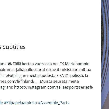
 Subtitles
 takana 🎮 Tällä kertaa vuorossa on IFK Mariehamnin
rhaimmat jalkapalloseurat ottavat toisistaan mittaa
tillä eFutisliigan mestaruudesta FIFA 21-pelissä. Ja
eries.com/fi/finland/ __ Muista seurata meitä
tagram: https://instagram.com/teliaesportsseriesfi/
de
#Kilpapelaaminen
#Assembly_Party