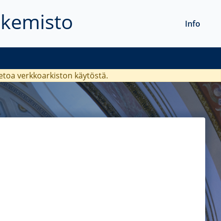
akemisto
Info
ietoa verkkoarkiston käytöstä.