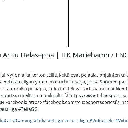
ttu Arttu Helaseppä | IFK Mariehamn / ENG
lla! Nyt on aika kertoa teille, keitä ovat pelaajat ohjainten
n ja Veikkausliigan yhteinen e-urheilusarja, jossa Suomen pa
hintään kaksi pelaajaa, jotka taistelevat virtuaalisilla peliken
a esportsia meiltä ja maailmalta 👇 https://www.teliaesportss
sFi Facebook: https://facebook.com/teliaesportsseriesfi/ Ins
kkausliiga #TeliaGG
liaGG
#Gaming
#Telia
#eLIiga
#eFutisliiga
#Videopelit
#Viih