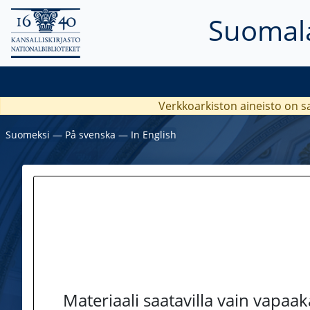
Suomala
Verkkoarkiston aineisto on s
Suomeksi
―
På svenska
―
In English
Materiaali saatavilla vain vapaa