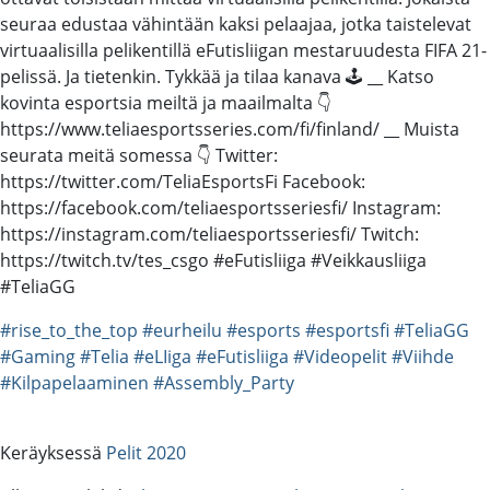
seuraa edustaa vähintään kaksi pelaajaa, jotka taistelevat
virtuaalisilla pelikentillä eFutisliigan mestaruudesta FIFA 21-
pelissä. Ja tietenkin. Tykkää ja tilaa kanava 🕹️ __ Katso
kovinta esportsia meiltä ja maailmalta 👇
https://www.teliaesportsseries.com/fi/finland/ __ Muista
seurata meitä somessa 👇 Twitter:
https://twitter.com/TeliaEsportsFi Facebook:
https://facebook.com/teliaesportsseriesfi/ Instagram:
https://instagram.com/teliaesportsseriesfi/ Twitch:
https://twitch.tv/tes_csgo #eFutisliiga #Veikkausliiga
#TeliaGG
#rise_to_the_top
#eurheilu
#esports
#esportsfi
#TeliaGG
#Gaming
#Telia
#eLIiga
#eFutisliiga
#Videopelit
#Viihde
#Kilpapelaaminen
#Assembly_Party
Keräyksessä
Pelit 2020