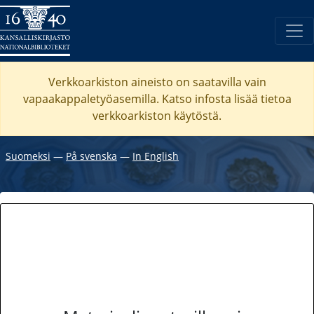
Verkkoarkiston aineisto on saatavilla vain
vapaakappaletyöasemilla. Katso
infosta
lisää tietoa
verkkoarkiston käytöstä.
Suomeksi
―
På svenska
―
In English