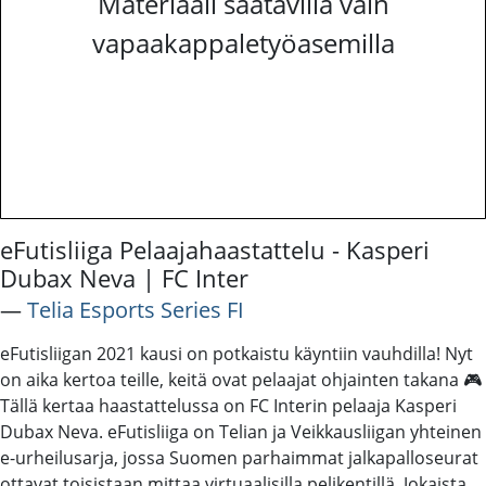
Materiaali saatavilla vain
vapaakappaletyöasemilla
eFutisliiga Pelaajahaastattelu - Kasperi
Dubax Neva | FC Inter
―
Telia Esports Series FI
eFutisliigan 2021 kausi on potkaistu käyntiin vauhdilla! Nyt
on aika kertoa teille, keitä ovat pelaajat ohjainten takana 🎮
Tällä kertaa haastattelussa on FC Interin pelaaja Kasperi
Dubax Neva. eFutisliiga on Telian ja Veikkausliigan yhteinen
e-urheilusarja, jossa Suomen parhaimmat jalkapalloseurat
ottavat toisistaan mittaa virtuaalisilla pelikentillä. Jokaista