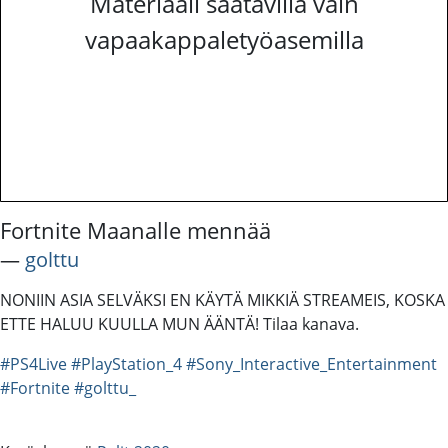
Materiaali saatavilla vain
vapaakappaletyöasemilla
Fortnite Maanalle mennää
―
golttu
NONIIN ASIA SELVÄKSI EN KÄYTÄ MIKKIÄ STREAMEIS, KOSKA
ETTE HALUU KUULLA MUN ÄÄNTÄ! Tilaa kanava.
#PS4Live
#PlayStation_4
#Sony_Interactive_Entertainment
#Fortnite
#golttu_