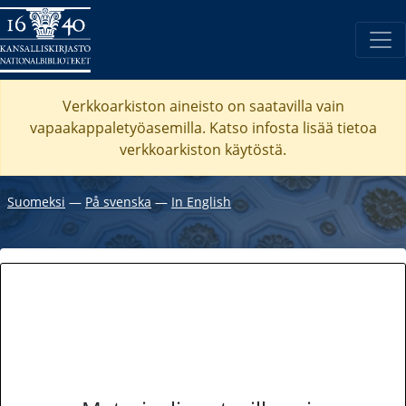
Verkkoarkiston aineisto on saatavilla vain
vapaakappaletyöasemilla. Katso
infosta
lisää tietoa
verkkoarkiston käytöstä.
Suomeksi
―
På svenska
―
In English