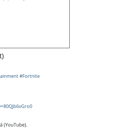
t)
tainment
#Fortnite
v=80Qjb6vGro0
tä (YouTube).