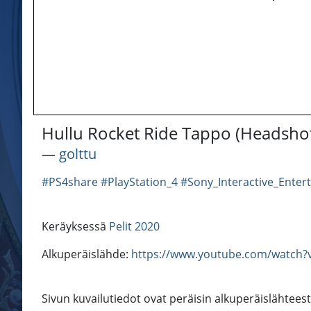
Hullu Rocket Ride Tappo (Headsho
―
golttu
#PS4share
#PlayStation_4
#Sony_Interactive_Enter
Keräyksessä
Pelit 2020
Alkuperäislähde:
https://www.youtube.com/watch?
Sivun kuvailutiedot ovat peräisin alkuperäislähtees