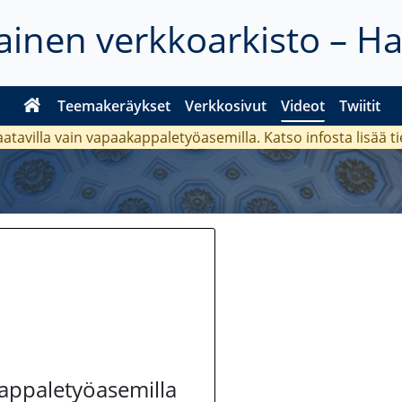
inen verkkoarkisto – H
Teemakeräykset
Verkkosivut
Videot
Twiitit
aatavilla vain vapaakappaletyöasemilla. Katso
infosta
lisää t
kappaletyöasemilla