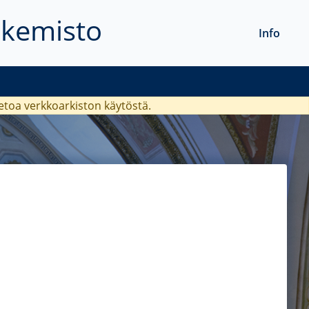
akemisto
Info
ietoa verkkoarkiston käytöstä.