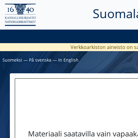
Suomala
Verkkoarkiston aineisto on s
Suomeksi
―
På svenska
―
In English
Materiaali saatavilla vain vapaa