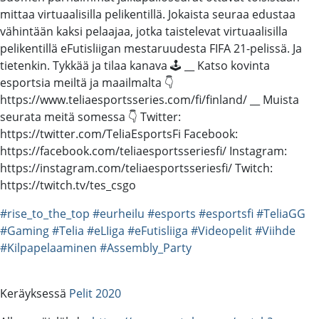
mittaa virtuaalisilla pelikentillä. Jokaista seuraa edustaa
vähintään kaksi pelaajaa, jotka taistelevat virtuaalisilla
pelikentillä eFutisliigan mestaruudesta FIFA 21-pelissä. Ja
tietenkin. Tykkää ja tilaa kanava 🕹️ __ Katso kovinta
esportsia meiltä ja maailmalta 👇
https://www.teliaesportsseries.com/fi/finland/ __ Muista
seurata meitä somessa 👇 Twitter:
https://twitter.com/TeliaEsportsFi Facebook:
https://facebook.com/teliaesportsseriesfi/ Instagram:
https://instagram.com/teliaesportsseriesfi/ Twitch:
https://twitch.tv/tes_csgo
#rise_to_the_top
#eurheilu
#esports
#esportsfi
#TeliaGG
#Gaming
#Telia
#eLIiga
#eFutisliiga
#Videopelit
#Viihde
#Kilpapelaaminen
#Assembly_Party
Keräyksessä
Pelit 2020