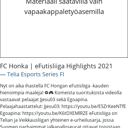
Materiaali saatavilla vain
vapaakappaletyöasemilla
FC Honka | eFutisliiga Highlights 2021
―
Telia Esports Series FI
Nyt on aika ihastella FC Hongan eFutisliiga -kauden
hienoimpia maaleja! ⚽️🎮 Komeista suorituksista videolla
vastaavat pelaajat Jjesu03 sekä Egoapina.
Pelaajahaastattelut: Jjesu03: https://youtu.be/E5ZrKeeNTfE
Egoapina: https://youtu.be/K6tDXEMlRZE eFutisliiga on
Telian ja Veikkausliigan yhteinen e-urheilusarja, jossa
Suomen parhaimmat jalkapalloseurat ottavat toisistaan