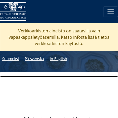
Verkkoarkiston aineisto on saatavilla vain
vapaakappaletyöasemilla. Katso
infosta
lisää tietoa
verkkoarkiston käytöstä.
Suomeksi
―
På svenska
―
In English