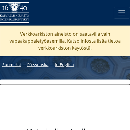
Verkkoarkiston aineisto on saatavilla vain
vapaakappaletyöasemilla. Katso
infosta
lisää tietoa
verkkoarkiston käytöstä.
Suomeksi
―
På svenska
―
In English