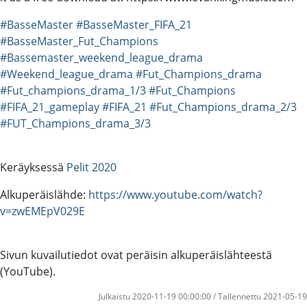
#BasseMaster
#BasseMaster_FIFA_21
#BasseMaster_Fut_Champions
#Bassemaster_weekend_league_drama
#Weekend_league_drama
#Fut_Champions_drama
#Fut_champions_drama_1/3
#Fut_Champions
#FIFA_21_gameplay
#FIFA_21
#Fut_Champions_drama_2/3
#FUT_Champions_drama_3/3
Keräyksessä
Pelit 2020
Alkuperäislähde:
https://www.youtube.com/watch?
v=zwEMEpV029E
Sivun kuvailutiedot ovat peräisin alkuperäislähteestä
(YouTube).
Julkaistu 2020-11-19 00:00:00 / Tallennettu 2021-05-19