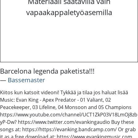
Materiaali saatavilla vain
vapaakappaletyöasemilla
Barcelona legenda paketista!!!
―
Bassemaster
Kiitos kun katsoit videoni! Tykkää ja tilaa jos haluat lisää
Music: Evan King - Apex Predator - 01 Valiant, 02
Peacekeeper, 03 Lifeline, 04 Monsoon and 05 Champions
https://www.youtube.com/channel/UCT1ZkP03V18LmOj8zb
yP-Dw? https://www.twitter.com/evankingaudio Buy these
songs at: https://https://evanking.bandcamp.com/ Or grab
it as a free download at: https://www.evankingmusic.com