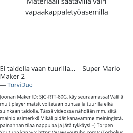
Materiaali saatavilla vain
vapaakappaletyöasemilla
Ei taidolla vaan tuurilla... | Super Mario
Maker 2
―
TorviDuo
Joonan Maker ID: SJG-RTT-80G, käy seuraamassa! Välillä
multiplayer matsit voitetaan puhtaalla tuurilla eikä
suinkaan taidolla. Tässä videossa nähdään mm. siitä
mainio esimerkki! Mikäli pidät kanavamme meiningistä,
painahhan tilaa nappulaa ja jätä tykkäys! =) Torpen
Youtube kanava: https://www.youtube.com/c/Torbelius