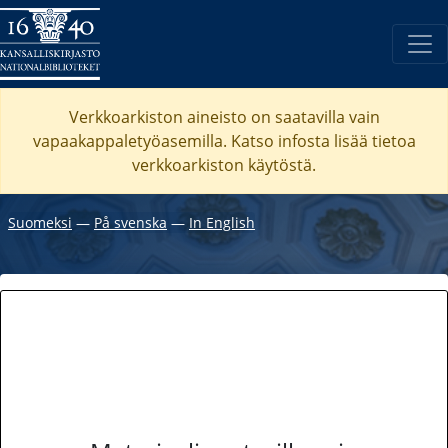
Verkkoarkiston aineisto on saatavilla vain
vapaakappaletyöasemilla. Katso
infosta
lisää tietoa
verkkoarkiston käytöstä.
Suomeksi
―
På svenska
―
In English