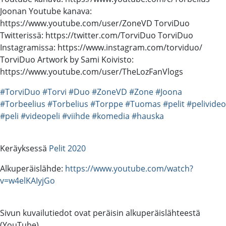
Joonan Youtube kanava:
https://www.youtube.com/user/ZoneVD TorviDuo
Twitterissä: https://twitter.com/TorviDuo TorviDuo
Instagramissa: https://www.instagram.com/torviduo/
TorviDuo Artwork by Sami Koivisto:
https://www.youtube.com/user/TheLozFanVlogs
#TorviDuo
#Torvi
#Duo
#ZoneVD
#Zone
#Joona
#Torbeelius
#Torbelius
#Torppe
#Tuomas
#pelit
#pelivideo
#peli
#videopeli
#viihde
#komedia
#hauska
Keräyksessä
Pelit 2020
Alkuperäislähde:
https://www.youtube.com/watch?
v=w4elKAIyjGo
Sivun kuvailutiedot ovat peräisin alkuperäislähteestä
(YouTube).