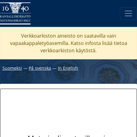
Verkkoarkiston aineisto on saatavilla vain
vapaakappaletyöasemilla. Katso
infosta
lisää tietoa
verkkoarkiston käytöstä.
Suomeksi
―
På svenska
―
In English