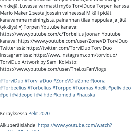
vinkkejä. Luvassa varmasti myös TorviDuoa Torpen kanssa
Mario Maker 2:sesta jossain vaiheessa! Mikäli pidät
kanavamme meiningistä, painahhan tilaa nappulaa ja jätä
tykkäys! =) Torpen Youtube kanava:
https://www.youtube.com/c/Torbelius Joonan Youtube
kanava: https://www.youtube.com/user/ZoneVD TorviDuo
Twitterissä: https://twitter.com/TorviDuo TorviDuo
Instagramissa: https://www.instagram.com/torviduo/
TorviDuo Artwork by Sami Koivisto:
https://www.youtube.com/user/TheLozFanVlogs
#TorviDuo
#Torvi
#Duo
#ZoneVD
#Zone
#Joona
#Torbeelius
#Torbelius
#Torppe
#Tuomas
#pelit
#pelivideo
#peli
#videopeli
#viihde
#komedia
#hauska
Keräyksessä
Pelit 2020
Alkuperäislähde:
https://www.youtube.com/watch?