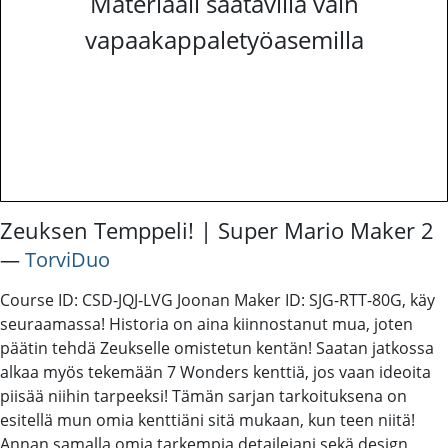
Materiaali saatavilla vain
vapaakappaletyöasemilla
Zeuksen Temppeli! | Super Mario Maker 2
―
TorviDuo
Course ID: CSD-JQJ-LVG Joonan Maker ID: SJG-RTT-80G, käy
seuraamassa! Historia on aina kiinnostanut mua, joten
päätin tehdä Zeukselle omistetun kentän! Saatan jatkossa
alkaa myös tekemään 7 Wonders kenttiä, jos vaan ideoita
piisää niihin tarpeeksi! Tämän sarjan tarkoituksena on
esitellä mun omia kenttiäni sitä mukaan, kun teen niitä!
Annan samalla omia tarkempia detailejani sekä design