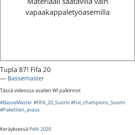
Materiaali saatavilla vain
vapaakappaletyöasemilla
Tupla 87! Fifa 20
―
Bassemaster
Tässä videossa availen Wl palkinnot
#BasseMaster
#FIFA_20_Suomi
#Fut_champions_Suomi
#Pakettien_avaus
Keräyksessä
Pelit 2020