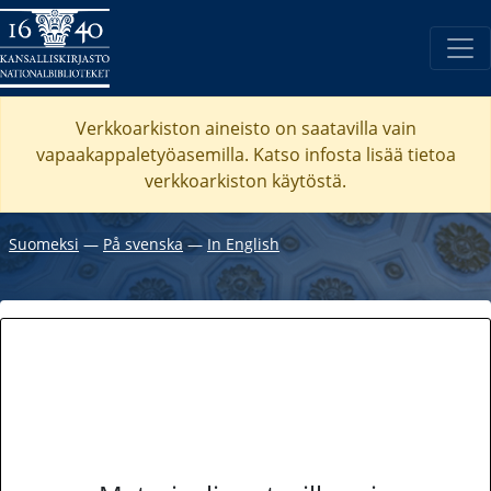
Verkkoarkiston aineisto on saatavilla vain
vapaakappaletyöasemilla. Katso
infosta
lisää tietoa
verkkoarkiston käytöstä.
Suomeksi
―
På svenska
―
In English