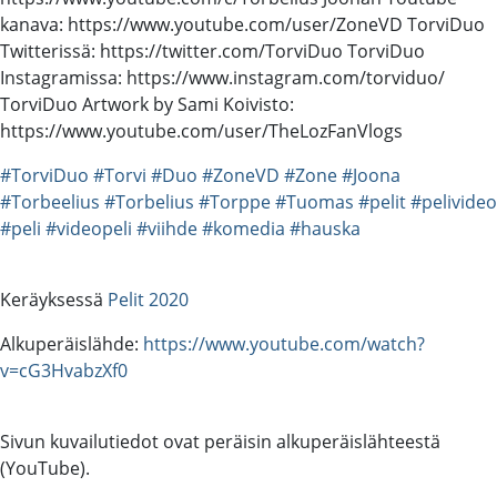
kanava: https://www.youtube.com/user/ZoneVD TorviDuo
Twitterissä: https://twitter.com/TorviDuo TorviDuo
Instagramissa: https://www.instagram.com/torviduo/
TorviDuo Artwork by Sami Koivisto:
https://www.youtube.com/user/TheLozFanVlogs
#TorviDuo
#Torvi
#Duo
#ZoneVD
#Zone
#Joona
#Torbeelius
#Torbelius
#Torppe
#Tuomas
#pelit
#pelivideo
#peli
#videopeli
#viihde
#komedia
#hauska
Keräyksessä
Pelit 2020
Alkuperäislähde:
https://www.youtube.com/watch?
v=cG3HvabzXf0
Sivun kuvailutiedot ovat peräisin alkuperäislähteestä
(YouTube).