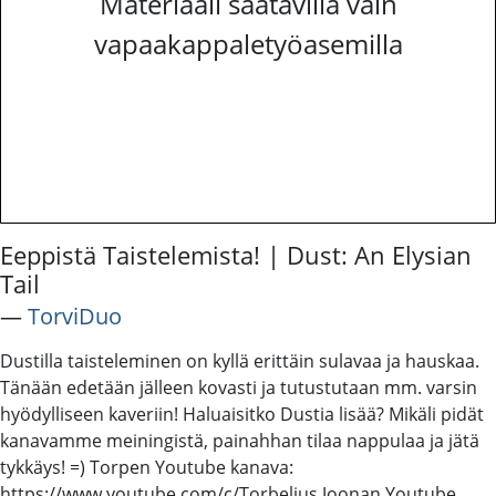
Materiaali saatavilla vain
vapaakappaletyöasemilla
Eeppistä Taistelemista! | Dust: An Elysian
Tail
―
TorviDuo
Dustilla taisteleminen on kyllä erittäin sulavaa ja hauskaa.
Tänään edetään jälleen kovasti ja tutustutaan mm. varsin
hyödylliseen kaveriin! Haluaisitko Dustia lisää? Mikäli pidät
kanavamme meiningistä, painahhan tilaa nappulaa ja jätä
tykkäys! =) Torpen Youtube kanava:
https://www.youtube.com/c/Torbelius Joonan Youtube