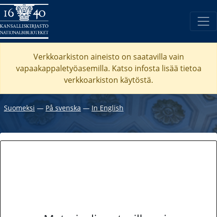
Verkkoarkiston aineisto on saatavilla vain
vapaakappaletyöasemilla. Katso
infosta
lisää tietoa
verkkoarkiston käytöstä.
Suomeksi
―
På svenska
―
In English