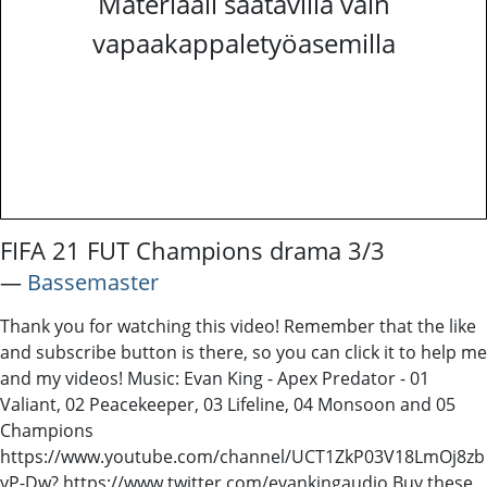
Materiaali saatavilla vain
vapaakappaletyöasemilla
FIFA 21 FUT Champions drama 3/3
―
Bassemaster
Thank you for watching this video! Remember that the like
and subscribe button is there, so you can click it to help me
and my videos! Music: Evan King - Apex Predator - 01
Valiant, 02 Peacekeeper, 03 Lifeline, 04 Monsoon and 05
Champions
https://www.youtube.com/channel/UCT1ZkP03V18LmOj8zb
yP-Dw? https://www.twitter.com/evankingaudio Buy these