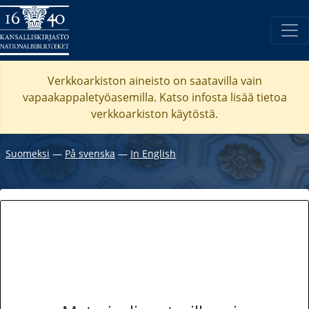
Verkkoarkiston aineisto on saatavilla vain
vapaakappaletyöasemilla. Katso
infosta
lisää tietoa
verkkoarkiston käytöstä.
Suomeksi
―
På svenska
―
In English