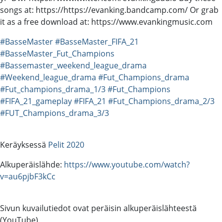
songs at: https://https://evanking.bandcamp.com/ Or grab
it as a free download at: https://www.evankingmusic.com
#BasseMaster
#BasseMaster_FIFA_21
#BasseMaster_Fut_Champions
#Bassemaster_weekend_league_drama
#Weekend_league_drama
#Fut_Champions_drama
#Fut_champions_drama_1/3
#Fut_Champions
#FIFA_21_gameplay
#FIFA_21
#Fut_Champions_drama_2/3
#FUT_Champions_drama_3/3
Keräyksessä
Pelit 2020
Alkuperäislähde:
https://www.youtube.com/watch?
v=au6pjbF3kCc
Sivun kuvailutiedot ovat peräisin alkuperäislähteestä
(YouTube).