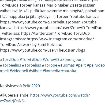
TorviDuoa Torpen kanssa Mario Maker 2:sesta jossain
vaiheessa! Mikäli pidät kanavamme meiningistä, painahhan
tilaa nappulaa ja jätä tykkäys! =) Torpen Youtube kanava:
https://www.youtube.com/c/Torbelius Joonan Youtube
kanava: https://www.youtube.com/user/ZoneVD TorviDuo
Twitterissä: https://twitter.com/TorviDuo TorviDuo
Instagramissa: https://www.instagram.com/torviduo/
TorviDuo Artwork by Sami Koivisto:
https://www.youtube.com/user/TheLozFanVlogs
#TorviDuo
#Torvi
#Duo
#ZoneVD
#Zone
#Joona
#Torbeelius
#Torbelius
#Torppe
#Tuomas
#pelit
#pelivideo
#peli
#videopeli
#viihde
#komedia
#hauska
Keräyksessä
Pelit 2020
Alkuperäislähde:
https://www.youtube.com/watch?
v=ZyAizjOaN6k