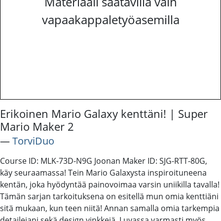
Materiaali saatavilla vain
vapaakappaletyöasemilla
Erikoinen Mario Galaxy kenttäni! | Super
Mario Maker 2
―
TorviDuo
Course ID: MLK-73D-N9G Joonan Maker ID: SJG-RTT-80G,
käy seuraamassa! Tein Mario Galaxysta inspiroituneena
kentän, joka hyödyntää painovoimaa varsin uniikilla tavalla!
Tämän sarjan tarkoituksena on esitellä mun omia kenttiäni
sitä mukaan, kun teen niitä! Annan samalla omia tarkempia
detailejani sekä design vinkkejä. Luvassa varmasti myös