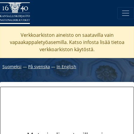
Verkkoarkiston aineisto on saatavilla vain
vapaakappaletyöasemilla. Katso
infosta
lisää tietoa
verkkoarkiston käytöstä.
Suomeksi
―
På svenska
―
In English