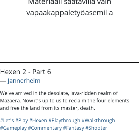
Materiaali saatavilla vain
vapaakappaletyöasemilla
Hexen 2 - Part 6
―
Jannerheim
We've arrived in the desolate, lava-ridden realm of
Mazaera. Now it's up to us to reclaim the four elements
and free the land from its master, death.
#Let's
#Play
#Hexen
#Playthrough
#Walkthrough
#Gameplay
#Commentary
#Fantasy
#Shooter