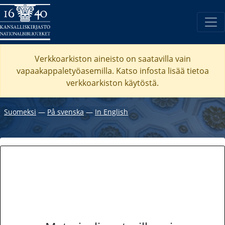
Verkkoarkiston aineisto on saatavilla vain
vapaakappaletyöasemilla. Katso
infosta
lisää tietoa
verkkoarkiston käytöstä.
Suomeksi
―
På svenska
―
In English