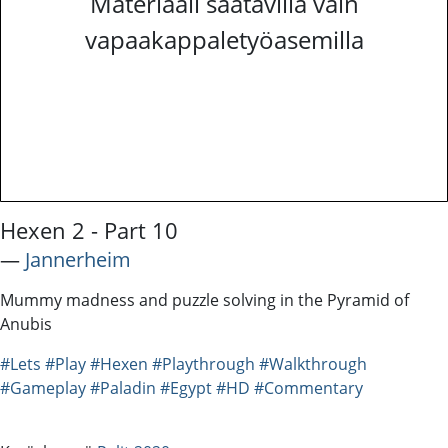
Materiaali saatavilla vain
vapaakappaletyöasemilla
Hexen 2 - Part 10
―
Jannerheim
Mummy madness and puzzle solving in the Pyramid of
Anubis
#Lets
#Play
#Hexen
#Playthrough
#Walkthrough
#Gameplay
#Paladin
#Egypt
#HD
#Commentary