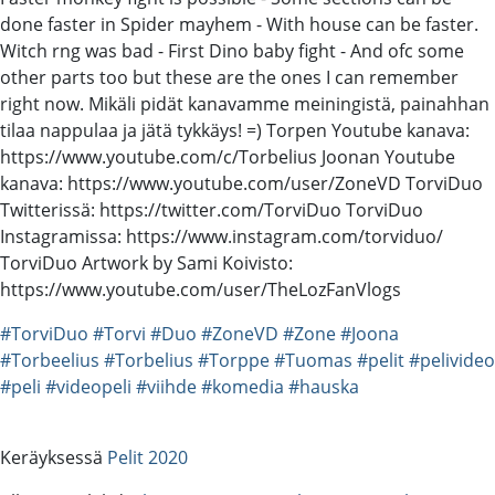
done faster in Spider mayhem - With house can be faster.
Witch rng was bad - First Dino baby fight - And ofc some
other parts too but these are the ones I can remember
right now. Mikäli pidät kanavamme meiningistä, painahhan
tilaa nappulaa ja jätä tykkäys! =) Torpen Youtube kanava:
https://www.youtube.com/c/Torbelius Joonan Youtube
kanava: https://www.youtube.com/user/ZoneVD TorviDuo
Twitterissä: https://twitter.com/TorviDuo TorviDuo
Instagramissa: https://www.instagram.com/torviduo/
TorviDuo Artwork by Sami Koivisto:
https://www.youtube.com/user/TheLozFanVlogs
#TorviDuo
#Torvi
#Duo
#ZoneVD
#Zone
#Joona
#Torbeelius
#Torbelius
#Torppe
#Tuomas
#pelit
#pelivideo
#peli
#videopeli
#viihde
#komedia
#hauska
Keräyksessä
Pelit 2020