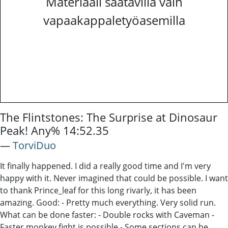
Materiaali saatavilla vain
vapaakappaletyöasemilla
The Flintstones: The Surprise at Dinosaur
Peak! Any% 14:52.35
―
TorviDuo
It finally happened. I did a really good time and I'm very
happy with it. Never imagined that could be possible. I want
to thank Prince_leaf for this long rivarly, it has been
amazing. Good: - Pretty much everything. Very solid run.
What can be done faster: - Double rocks with Caveman -
Faster monkey fight is possible - Some sections can be