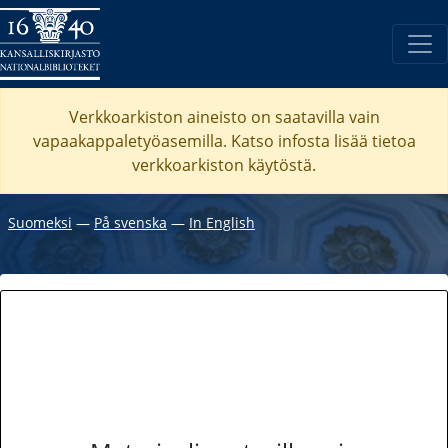
Verkkoarkiston aineisto on saatavilla vain
vapaakappaletyöasemilla. Katso
infosta
lisää tietoa
verkkoarkiston käytöstä.
Suomeksi
―
På svenska
―
In English