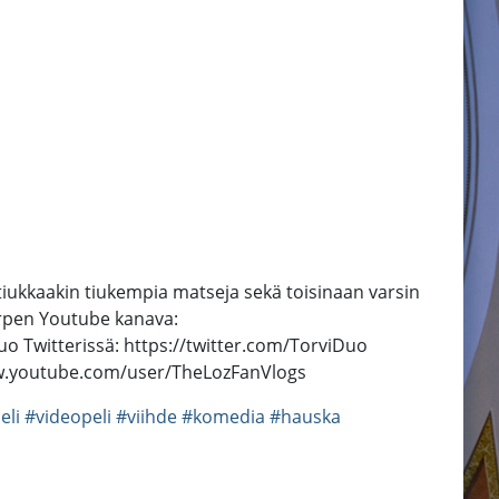
tiukkaakin tiukempia matseja sekä toisinaan varsin
Torpen Youtube kanava:
 Twitterissä: https://twitter.com/TorviDuo
www.youtube.com/user/TheLozFanVlogs
eli
#videopeli
#viihde
#komedia
#hauska