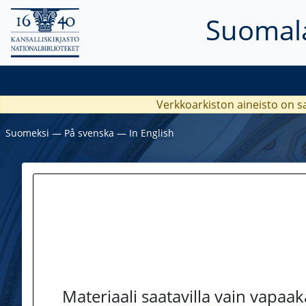
Suomala
Verkkoarkiston aineisto on s
Suomeksi
―
På svenska
―
In English
Materiaali saatavilla vain vapaa