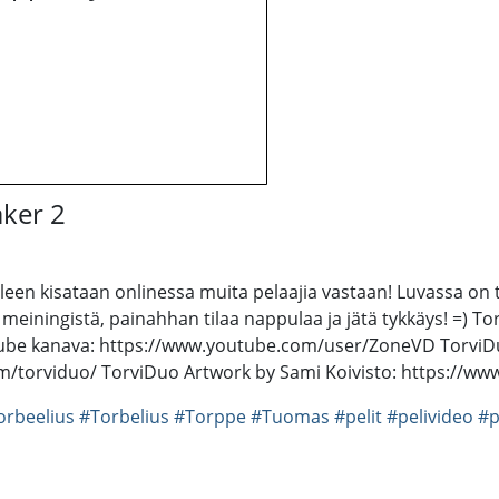
aker 2
leen kisataan onlinessa muita pelaajia vastaan! Luvassa on 
e meiningistä, painahhan tilaa nappulaa ja jätä tykkäys! =) 
be kanava: https://www.youtube.com/user/ZoneVD TorviDuo
m/torviduo/ TorviDuo Artwork by Sami Koivisto: https://
orbeelius
#Torbelius
#Torppe
#Tuomas
#pelit
#pelivideo
#p