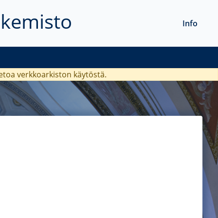
akemisto
Info
ietoa verkkoarkiston käytöstä.