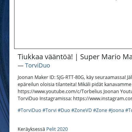
Tiukkaa vääntöä! | Super Mario M
―
TorviDuo
Joonan Maker ID: SJG-RTT-80G, käy seuraamassa! Jäl
epäreilun oloisia tilanteita! Mikäli pidät kanavamm
https://www.youtube.com/c/Torbelius Joonan Youtu
TorviDuo Instagramissa: https://www.instagram.co
#TorviDuo
#Torvi
#Duo
#ZoneVD
#Zone
#Joona
#T
Keräyksessä
Pelit 2020