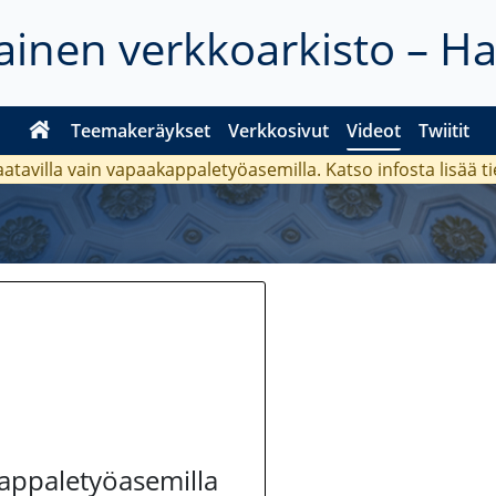
inen verkkoarkisto – H
Teemakeräykset
Verkkosivut
Videot
Twiitit
aatavilla vain vapaakappaletyöasemilla. Katso
infosta
lisää t
kappaletyöasemilla