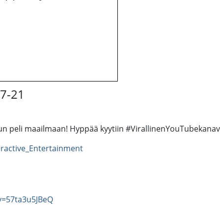
17-21
un peli maailmaan! Hyppää kyytiin #VirallinenYouTubekana
ractive_Entertainment
v=57ta3u5JBeQ