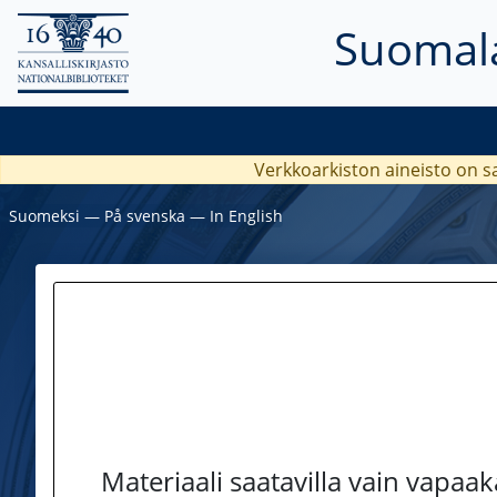
Suomala
Verkkoarkiston aineisto on s
Suomeksi
―
På svenska
―
In English
Materiaali saatavilla vain vapaa