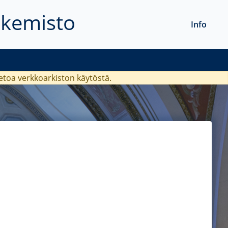
akemisto
Info
ietoa verkkoarkiston käytöstä.