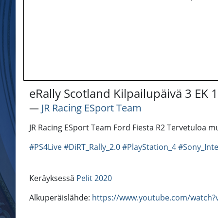
eRally Scotland Kilpailupäivä 3 EK 
―
JR Racing ESport Team
JR Racing ESport Team Ford Fiesta R2 Tervetuloa m
#PS4Live
#DiRT_Rally_2.0
#PlayStation_4
#Sony_Inte
Keräyksessä
Pelit 2020
Alkuperäislähde:
https://www.youtube.com/watch?