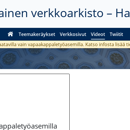
inen verkkoarkisto – H
Teemakeräykset
Verkkosivut
Videot
Twiitit
aatavilla vain vapaakappaletyöasemilla. Katso
infosta
lisää t
kappaletyöasemilla