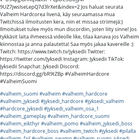
9UZ7jwsIseLepQ7d3lrXet&index=2 Jos haluat seurata
Valheim Hardcorea livenä, käy seuraamassa mua
Twitchissä ilmoitusten kera, niin et missaa striimejä:)
Ilmoitukset tulee myös mun discordiin, joten liity sinne! Jos
tykkäsit laita ihmeessä videolle like, tilaa kanava jos Valheim
kiinnostaa ja anna palautetta! Saa myös jakaa kavereille :)
Twitch: https://www.twitch.tv/jyksedii Twitter:
https://twitter.com/Jyksedi Instagram: Jyksedii TikTok:
Jyksedii Snapchat: Jyksedi Discord:
https://discord.gg/bR9tZBp #ValheimHardcore
#ValheimSuomi
#valheim_suomi
#valheim
#valheim_hardcore
#valheim_jyksedi
#jyksedi_hardcore
#jyksedi_valheim
#hardcore_jyksedi
#jyksedi_valheim_osa_1
#valheim_gameplay
#valheim_hardcore_suomi
#valheim_eikthyr
#valheim_pomo
#valheim_jyksedi_boss
#valheim_hardcore_boss
#valheim_twitch
#jyksedi
#pilalla
#valheim_fail
#valheim_swamp
#valheim_suomi_jyksedi