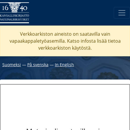
Verkkoarkiston aineisto on saatavilla vain
vapaakappaletyöasemilla. Katso
infosta
lisää tietoa
verkkoarkiston käytöstä.
Suomeksi
―
På svenska
―
In English