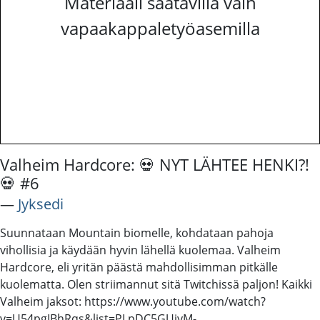
Materiaali saatavilla vain
vapaakappaletyöasemilla
Valheim Hardcore: 💀 NYT LÄHTEE HENKI?!
💀 #6
―
Jyksedi
Suunnataan Mountain biomelle, kohdataan pahoja
vihollisia ja käydään hyvin lähellä kuolemaa. Valheim
Hardcore, eli yritän päästä mahdollisimman pitkälle
kuolematta. Olen striimannut sitä Twitchissä paljon! Kaikki
Valheim jaksot: https://www.youtube.com/watch?
v=U54pgIBhRqs&list=PLpDC5GUjyM-