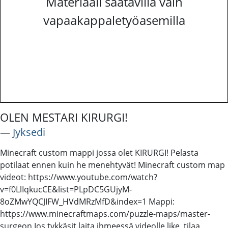
Materiaali saatavilla vain
vapaakappaletyöasemilla
OLEN MESTARI KIRURGI!
―
Jyksedi
Minecraft custom mappi jossa olet KIRURGI! Pelasta
potilaat ennen kuin he menehtyvät! Minecraft custom map
videot: https://www.youtube.com/watch?
v=f0LlIqkucCE&list=PLpDC5GUjyM-
8oZMwYQCJIFW_HVdMRzMfD&index=1 Mappi:
https://www.minecraftmaps.com/puzzle-maps/master-
surgeon Jos tykkäsit laita ihmeessä videolle like, tilaa