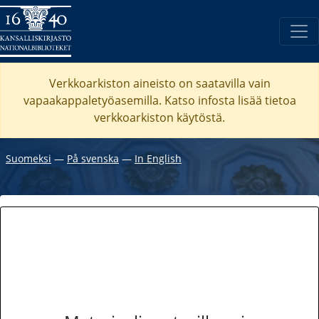
Verkkoarkiston aineisto on saatavilla vain
vapaakappaletyöasemilla. Katso
infosta
lisää tietoa
verkkoarkiston käytöstä.
Suomeksi
―
På svenska
―
In English