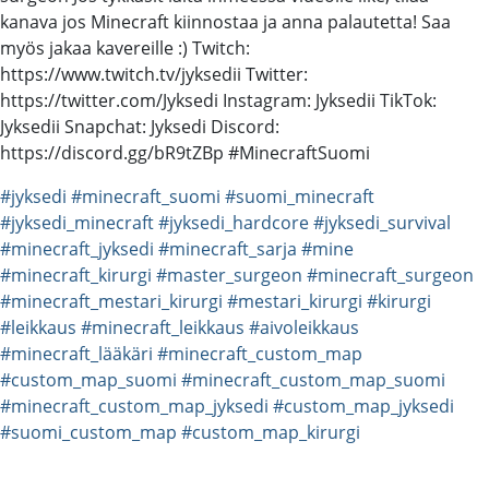
kanava jos Minecraft kiinnostaa ja anna palautetta! Saa
myös jakaa kavereille :) Twitch:
https://www.twitch.tv/jyksedii Twitter:
https://twitter.com/Jyksedi Instagram: Jyksedii TikTok:
Jyksedii Snapchat: Jyksedi Discord:
https://discord.gg/bR9tZBp #MinecraftSuomi
#jyksedi
#minecraft_suomi
#suomi_minecraft
#jyksedi_minecraft
#jyksedi_hardcore
#jyksedi_survival
#minecraft_jyksedi
#minecraft_sarja
#mine
#minecraft_kirurgi
#master_surgeon
#minecraft_surgeon
#minecraft_mestari_kirurgi
#mestari_kirurgi
#kirurgi
#leikkaus
#minecraft_leikkaus
#aivoleikkaus
#minecraft_lääkäri
#minecraft_custom_map
#custom_map_suomi
#minecraft_custom_map_suomi
#minecraft_custom_map_jyksedi
#custom_map_jyksedi
#suomi_custom_map
#custom_map_kirurgi