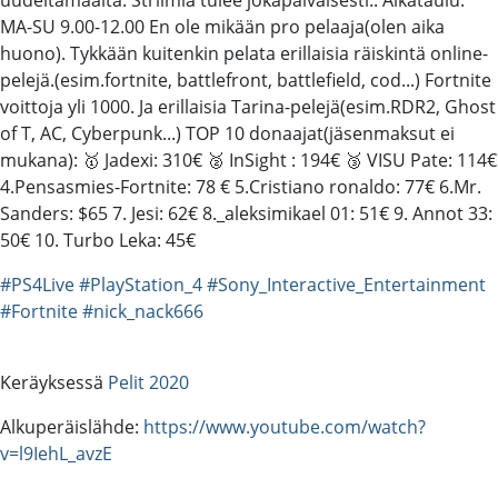
MA-SU 9.00-12.00 En ole mikään pro pelaaja(olen aika
huono). Tykkään kuitenkin pelata erillaisia räiskintä online-
pelejä.(esim.fortnite, battlefront, battlefield, cod...) Fortnite
voittoja yli 1000. Ja erillaisia Tarina-pelejä(esim.RDR2, Ghost
of T, AC, Cyberpunk...) TOP 10 donaajat(jäsenmaksut ei
mukana): 🥇 Jadexi: 310€ 🥈 InSight : 194€ 🥉 VISU Pate: 114€
4.Pensasmies-Fortnite: 78 € 5.Cristiano ronaldo: 77€ 6.Mr.
Sanders: $65 7. Jesi: 62€ 8._aleksimikael 01: 51€ 9. Annot 33:
50€ 10. Turbo Leka: 45€
#PS4Live
#PlayStation_4
#Sony_Interactive_Entertainment
#Fortnite
#nick_nack666
Keräyksessä
Pelit 2020
Alkuperäislähde:
https://www.youtube.com/watch?
v=l9IehL_avzE