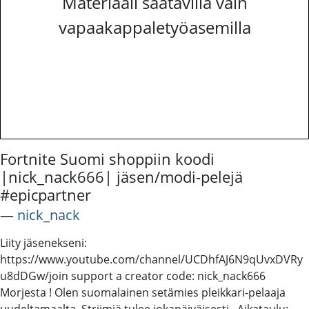
Materiaali saatavilla vain
vapaakappaletyöasemilla
Fortnite Suomi shoppiin koodi
|nick_nack666| jäsen/modi-pelejä
#epicpartner
―
nick_nack
Liity jäsenekseni:
https://www.youtube.com/channel/UCDhfAJ6N9qUvxDVRy
u8dDGw/join support a creator code: nick_nack666
Morjesta ! Olen suomalainen setämies pleikkari-pelaaja
uudeltamaalta. Striimiä tulee jokapäiväisesti.. Aikataulu: