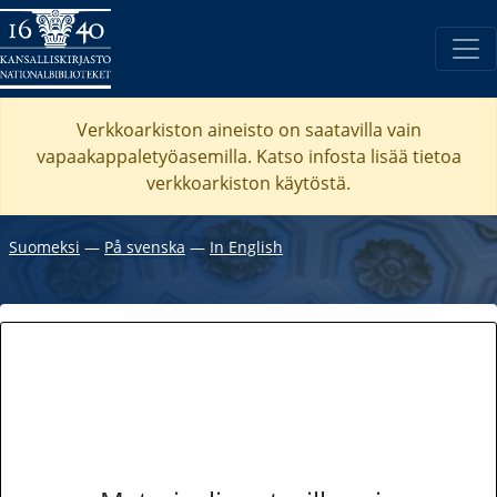
Verkkoarkiston aineisto on saatavilla vain
vapaakappaletyöasemilla. Katso
infosta
lisää tietoa
verkkoarkiston käytöstä.
Suomeksi
―
På svenska
―
In English