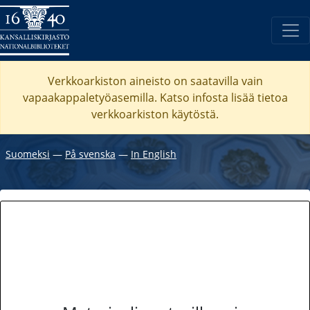
Verkkoarkiston aineisto on saatavilla vain
vapaakappaletyöasemilla. Katso
infosta
lisää tietoa
verkkoarkiston käytöstä.
Suomeksi
―
På svenska
―
In English