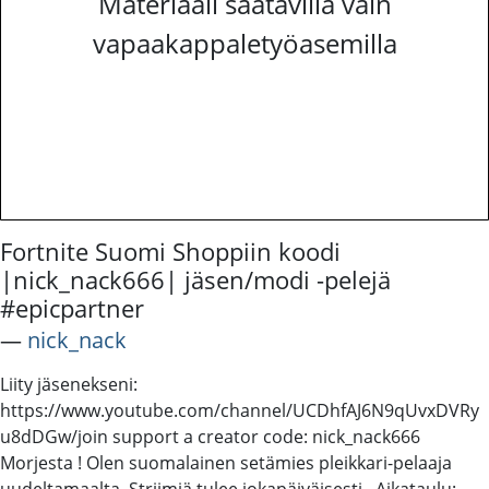
Materiaali saatavilla vain
vapaakappaletyöasemilla
Fortnite Suomi Shoppiin koodi
|nick_nack666| jäsen/modi -pelejä
#epicpartner
―
nick_nack
Liity jäsenekseni:
https://www.youtube.com/channel/UCDhfAJ6N9qUvxDVRy
u8dDGw/join support a creator code: nick_nack666
Morjesta ! Olen suomalainen setämies pleikkari-pelaaja
uudeltamaalta. Striimiä tulee jokapäiväisesti.. Aikataulu: