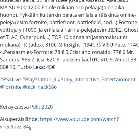
MA-SU 9.00-12.00 En ole mikään pro pelaaja(olen aika
huono). Tykkään kuitenkin pelata erillaisia räiskintä online-
pelejä.(esim.fortnite, battlefront, battlefield, cod...) Fortnite
voittoja yli 1000. Ja erillaisia Tarina-pelejä(esim.RDR2, Ghost
of T, AC, Cyberpunk...) TOP 10 donaajat(jäsenmaksut ei
mukana): 🥇 Jadexi: 310€ 🥈 InSight : 194€ 🥉 VISU Pate: 114€
4.Pensasmies-Fortnite: 78 € 5.Cristiano ronaldo: 77€ 6.Mr.
Sanders: $65 7. Jesi: 62€ 8._aleksimikael 01: 51€ 9. Annot 33:
50€ 10. Turbo Leka: 45€
#PS4Live
#PlayStation_4
#Sony_Interactive_Entertainment
#Fortnite
#nick_nack666
Keräyksessä
Pelit 2020
Alkuperäislähde:
https://www.youtube.com/watch?
v=eiI9pvz_84g