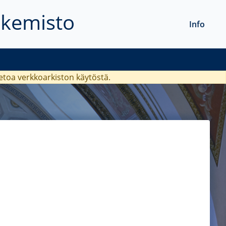
akemisto
Info
ietoa verkkoarkiston käytöstä.