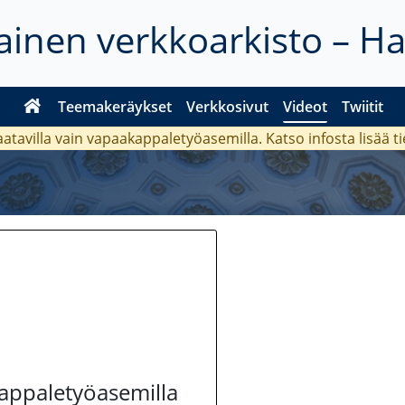
inen verkkoarkisto – H
Teemakeräykset
Verkkosivut
Videot
Twiitit
aatavilla vain vapaakappaletyöasemilla. Katso
infosta
lisää t
kappaletyöasemilla