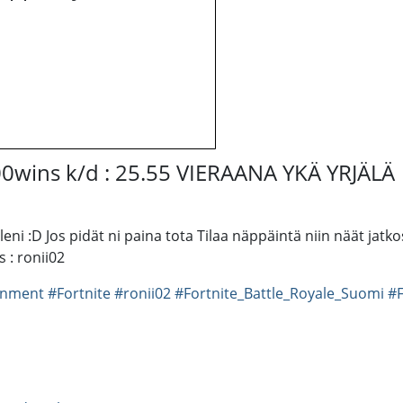
00wins k/d : 25.55 VIERAANA YKÄ YRJÄLÄ
eni :D Jos pidät ni paina tota Tilaa näppäintä niin näät jat
 : ronii02
ainment
#Fortnite
#ronii02
#Fortnite_Battle_Royale_Suomi
#F