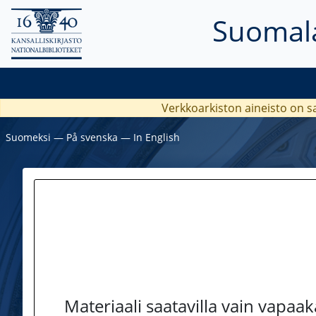
Suomala
Verkkoarkiston aineisto on s
Suomeksi
―
På svenska
―
In English
Materiaali saatavilla vain vapaa