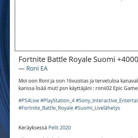
Fortnite Battle Royale Suomi +400
―
Roni EA
Moi oon Roni ja oon 16vuotias ja tervetuloa kanavall
kanssa lisää mut! psn käyttäjäni : ronii02 Epic Games
#PS4Live
#PlayStation_4
#Sony_Interactive_Entert
#Fortnite_Battle_Royale
#Suomi_Livelähetys
Keräyksessä
Pelit 2020