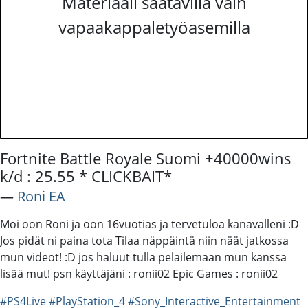
Materiaali saatavilla vain
vapaakappaletyöasemilla
Fortnite Battle Royale Suomi +40000wins
k/d : 25.55 * CLICKBAIT*
―
Roni EA
Moi oon Roni ja oon 16vuotias ja tervetuloa kanavalleni :D
Jos pidät ni paina tota Tilaa näppäintä niin näät jatkossa
mun videot! :D jos haluut tulla pelailemaan mun kanssa
lisää mut! psn käyttäjäni : ronii02 Epic Games : ronii02
#PS4Live
#PlayStation_4
#Sony_Interactive_Entertainment