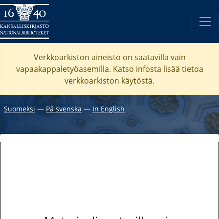
Verkkoarkiston aineisto on saatavilla vain
vapaakappaletyöasemilla. Katso
infosta
lisää tietoa
verkkoarkiston käytöstä.
Suomeksi
―
På svenska
―
In English