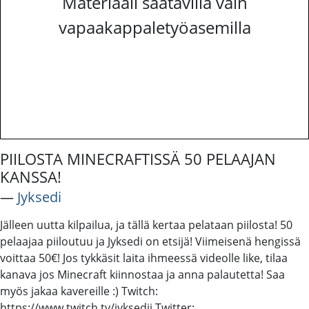
Materiaali saatavilla vain
vapaakappaletyöasemilla
PIILOSTA MINECRAFTISSÄ 50 PELAAJAN
KANSSA!
―
Jyksedi
Jälleen uutta kilpailua, ja tällä kertaa pelataan piilosta! 50
pelaajaa piiloutuu ja Jyksedi on etsijä! Viimeisenä hengissä
voittaa 50€! Jos tykkäsit laita ihmeessä videolle like, tilaa
kanava jos Minecraft kiinnostaa ja anna palautetta! Saa
myös jakaa kavereille :) Twitch:
https://www.twitch.tv/jyksedii Twitter: