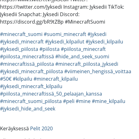
https://twitter.com/Jyksedi Instagram: Jyksedii TikTok:
Jyksedii Snapchat: Jyksedi Discord:
https://discord.gg/bR9tZBp #MinecraftSuomi
#minecraft_suomi
#suomi_minecraft
#jyksedi
#jyksedi_minecraft
#jyksedi_kilpailut
#jyksedi_kilpailu
#jyksedi_piilosta
#piilosta
#piilosta_minecraft
#piilosta_minecraftissä
#hide_and_seek_suomi
#minecraftissä_piilosta
#minecraft_piilosta_jyksedi
#jyksedi_minecraft_piilosta
#viimeinen_hengissä_voittaa
#50€
#kilpailu
#minecraft_kilpailu
#jyksedi_minecraft_kilpailu
#piilosta_minecraftissä_50_pelaajan_kanssa
#minecraft_suomi_piilosta
#peli
#mine
#mine_kilpailu
#jyksedi_hide_and_seek
Keräyksessä
Pelit 2020