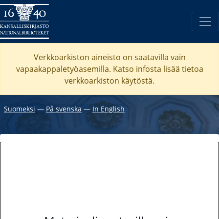
Verkkoarkiston aineisto on saatavilla vain
vapaakappaletyöasemilla. Katso
infosta
lisää tietoa
verkkoarkiston käytöstä.
Suomeksi
―
På svenska
―
In English