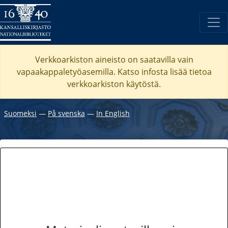
Verkkoarkiston aineisto on saatavilla vain
vapaakappaletyöasemilla. Katso
infosta
lisää tietoa
verkkoarkiston käytöstä.
Suomeksi
―
På svenska
―
In English