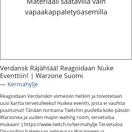
Materiaali saatavilla vain
vapaakappaletyöasemilla
Verdansk Räjähtää! Reagoidaan Nuke
Eventtiin! | Warzone Suomi
―
Kermahylje
Reagoidaan Verdanskin viimeisiin hetkiin ja toivotetaan
uusi kartta tervetulleeksi! Huikea eventti, josta ei vauhtia
puuttunut! Tänään torstaina Twitchin puolella koko päivän
Warzonea ja uuden mapin waiting room, tervetuloa
mukaan! :) https://www.twitch.tv/kermahylje Tervetuloa
Discordiini hakemaan peliseuraa Warzoneen ja