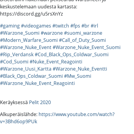
keskustelemaan uudesta kartasta:
https://discord.gg/u5rsXnYz
#gaming
#videogames
#twitch
#fps
#br
#irl
#Warzone_Suomi
#warzone
#suomi_warzone
#Modern_Warfare_Suomi
#Call_of_Duty_Suomi
#Warzone_Nuke_Event
#Warzone_Nuke_Event_Suomi
#Rip_Verdansk
#Cod_Black_Ops_Coldwar_Suomi
#Cod_Suomi
#Nuke_Event_Reagointi
#Warzone_Uusi_Kartta
#Warzone_Nuke_Eventti
#Black_Ops_Coldwar_Suomi
#Mw_Suomi
#Warzone_Nuke_Event_Reagointi
Keräyksessä
Pelit 2020
Alkuperäislähde:
https://www.youtube.com/watch?
v=3Bhd6op9PUk