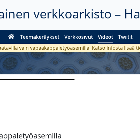
inen verkkoarkisto – H
Teemakeräykset
Verkkosivut
Videot
Twiitit
aatavilla vain vapaakappaletyöasemilla. Katso
infosta
lisää t
kappaletyöasemilla