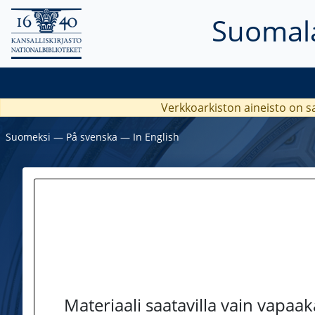
Suomala
Verkkoarkiston aineisto on s
Suomeksi
―
På svenska
―
In English
Materiaali saatavilla vain vapaa