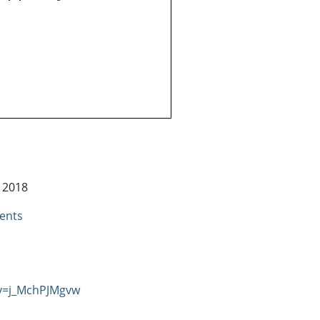
k 2018
ents
v=j_MchPJMgvw