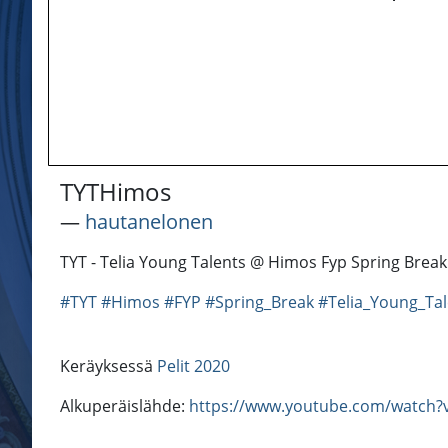
TYTHimos
―
hautanelonen
TYT - Telia Young Talents @ Himos Fyp Spring Brea
#TYT
#Himos
#FYP
#Spring_Break
#Telia_Young_Tal
Keräyksessä
Pelit 2020
Alkuperäislähde:
https://www.youtube.com/watch?