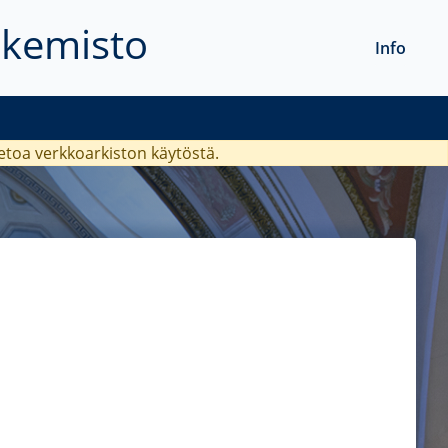
akemisto
Info
ietoa verkkoarkiston käytöstä.