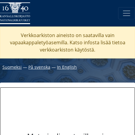
Verkkoarkiston aineisto on saatavilla vain
vapaakappaletyöasemilla. Katso
infosta
lisää tietoa
verkkoarkiston käytöstä.
Suomeksi
―
På svenska
―
In English