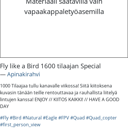
Materiaali saatavilla vain
vapaakappaletyöasemilla
Fly like a Bird 1600 tilaajan Special
―
Apinakirahvi
1000 Tilaajaa tullu kanavalle viikossa! Siitä kiitoksena
kuvasin tänään teille rentouttavaa ja rauhallista liitelyä
lintujen kanssa! ENJOY // KIITOS KAIKKI! // HAVE A GOOD
DAY
#Fly
#Bird
#Natural
#Eagle
#FPV
#Quad
#Quad_copter
#first_person_view