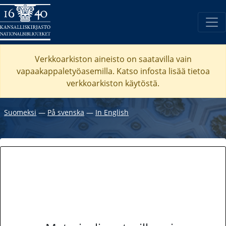
Verkkoarkiston aineisto on saatavilla vain
vapaakappaletyöasemilla. Katso
infosta
lisää tietoa
verkkoarkiston käytöstä.
Suomeksi
―
På svenska
―
In English