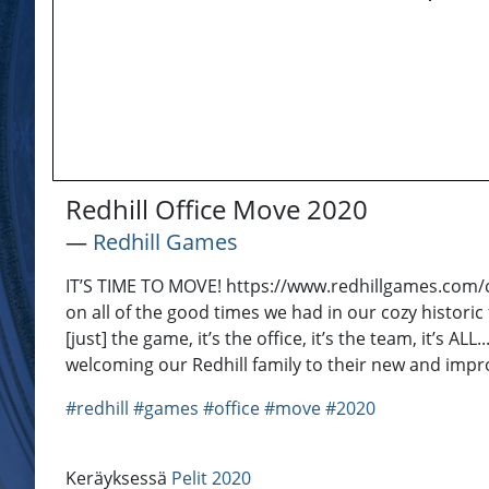
Redhill Office Move 2020
―
Redhill Games
IT’S TIME TO MOVE! https://www.redhillgames.com/ca
on all of the good times we had in our cozy historic 
[just] the game, it’s the office, it’s the team, it’s 
welcoming our Redhill family to their new and impr
#redhill
#games
#office
#move
#2020
Keräyksessä
Pelit 2020