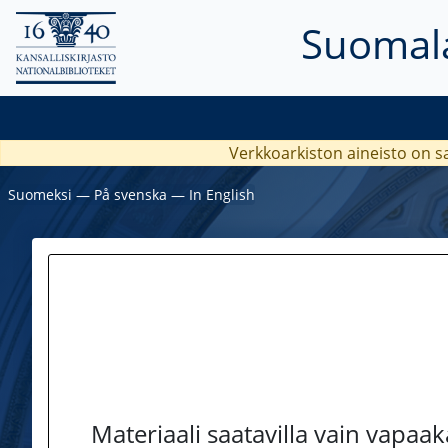
Suomala
Verkkoarkiston aineisto on s
Suomeksi
―
På svenska
―
In English
Materiaali saatavilla vain vapaa