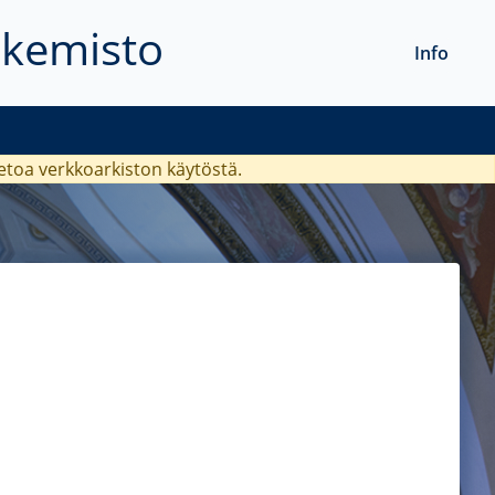
akemisto
Info
ietoa verkkoarkiston käytöstä.