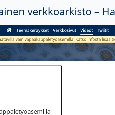
inen verkkoarkisto – H
Teemakeräykset
Verkkosivut
Videot
Twiitit
aatavilla vain vapaakappaletyöasemilla. Katso
infosta
lisää t
kappaletyöasemilla