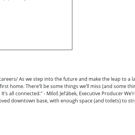
reers/ As we step into the future and make the leap to a la
first home. There’ll be some things we’ll miss (and some thing
ALL... It’s all connected.” - Miloš Jeřábek, Executive Producer
oved downtown base, with enough space (and toilets) to str