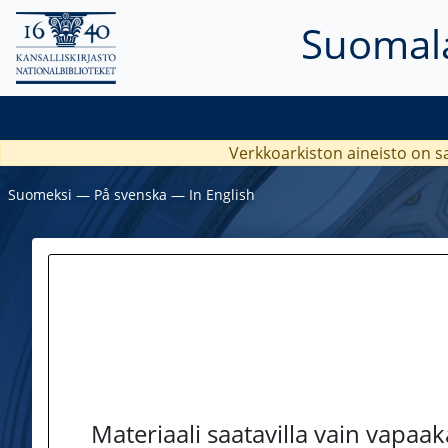
Suomala
Verkkoarkiston aineisto on s
Suomeksi
―
På svenska
―
In English
Materiaali saatavilla vain vapaa