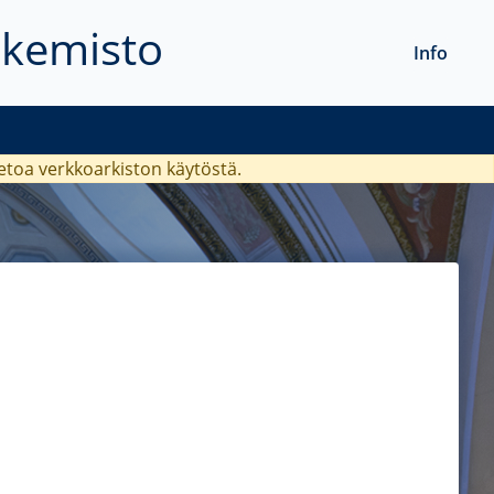
akemisto
Info
ietoa verkkoarkiston käytöstä.