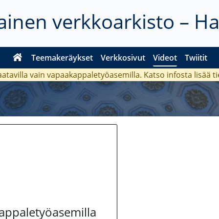
inen verkkoarkisto – H
Teemakeräykset
Verkkosivut
Videot
Twiitit
aatavilla vain vapaakappaletyöasemilla. Katso
infosta
lisää t
kappaletyöasemilla