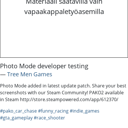
Materiaali saatavilla vain
vapaakappaletyöasemilla
Photo Mode developer testing
―
Tree Men Games
Photo Mode added in latest update patch. Share your best
screenshots with our Steam Community! PAKO2 available
in Steam http://store.steampowered.com/app/612370/
#pako_car_chase
#funny_racing
#indie_games
#gta_gameplay
#race_shooter