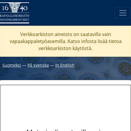
Verkkoarkiston aineisto on saatavilla vain
vapaakappaletyöasemilla. Katso
infosta
lisää tietoa
verkkoarkiston käytöstä.
Suomeksi
―
På svenska
―
In English