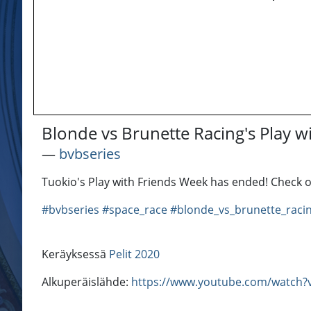
Blonde vs Brunette Racing's Play w
―
bvbseries
Tuokio's Play with Friends Week has ended! Check 
#bvbseries
#space_race
#blonde_vs_brunette_raci
Keräyksessä
Pelit 2020
Alkuperäislähde:
https://www.youtube.com/watch?