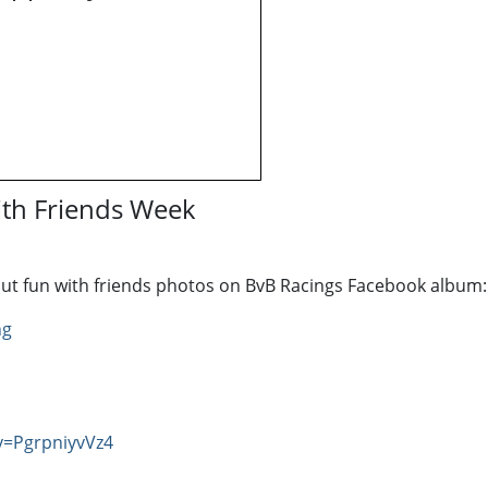
ith Friends Week
out fun with friends photos on BvB Racings Facebook album
ng
v=PgrpniyvVz4