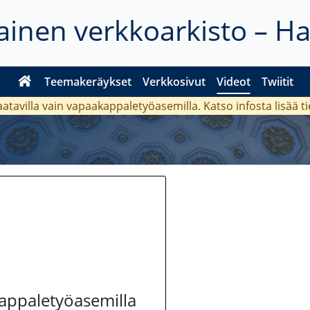
inen verkkoarkisto – H
Teemakeräykset
Verkkosivut
Videot
Twiitit
aatavilla vain vapaakappaletyöasemilla. Katso
infosta
lisää t
kappaletyöasemilla