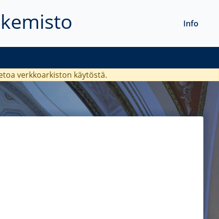
akemisto
Info
ietoa verkkoarkiston käytöstä.