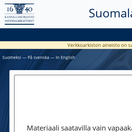
Suomala
Verkkoarkiston aineisto on s
Suomeksi
―
På svenska
―
In English
Materiaali saatavilla vain vapaa