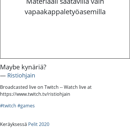
Materiaali saatavilla vain
vapaakappaletyöasemilla
Maybe kynäriä?
―
Ristiohjain
Broadcasted live on Twitch -- Watch live at
https://www.twitch.tv/ristiohjain
#twitch
#games
Keräyksessä
Pelit 2020