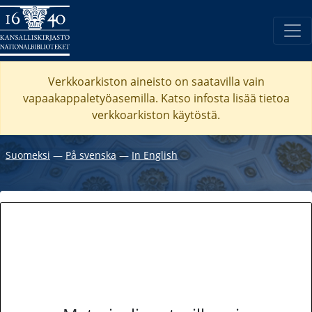
Verkkoarkiston aineisto on saatavilla vain
vapaakappaletyöasemilla. Katso
infosta
lisää tietoa
verkkoarkiston käytöstä.
Suomeksi
―
På svenska
―
In English