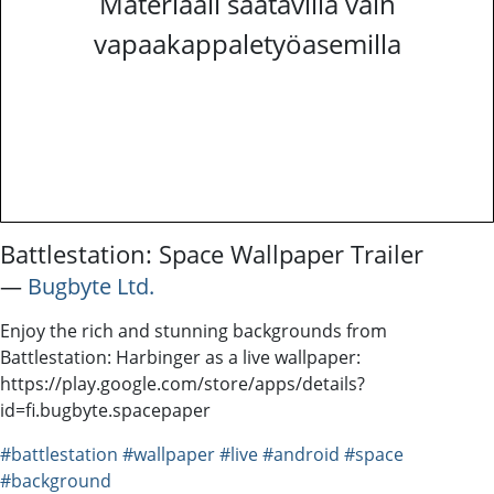
Materiaali saatavilla vain
vapaakappaletyöasemilla
Battlestation: Space Wallpaper Trailer
―
Bugbyte Ltd.
Enjoy the rich and stunning backgrounds from
Battlestation: Harbinger as a live wallpaper:
https://play.google.com/store/apps/details?
id=fi.bugbyte.spacepaper
#battlestation
#wallpaper
#live
#android
#space
#background