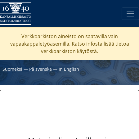
Verkkoarkiston aineisto on saatavilla vain
vapaakappaletyöasemilla. Katso
infosta
lisää tietoa
verkkoarkiston käytöstä.
Suomeksi
―
På svenska
―
In English