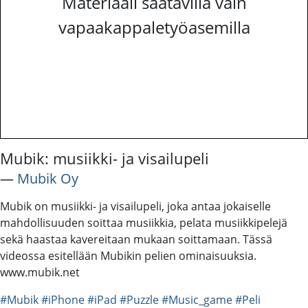
Materiaali saatavilla vain
vapaakappaletyöasemilla
Mubik: musiikki- ja visailupeli
―
Mubik Oy
Mubik on musiikki- ja visailupeli, joka antaa jokaiselle
mahdollisuuden soittaa musiikkia, pelata musiikkipelejä
sekä haastaa kavereitaan mukaan soittamaan. Tässä
videossa esitellään Mubikin pelien ominaisuuksia.
www.mubik.net
#Mubik
#iPhone
#iPad
#Puzzle
#Music_game
#Peli