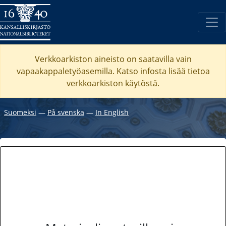
Verkkoarkiston aineisto on saatavilla vain
vapaakappaletyöasemilla. Katso
infosta
lisää tietoa
verkkoarkiston käytöstä.
Suomeksi
―
På svenska
―
In English