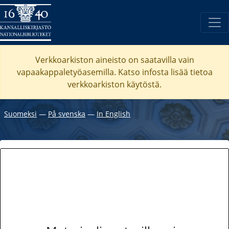
Verkkoarkiston aineisto on saatavilla vain
vapaakappaletyöasemilla. Katso
infosta
lisää tietoa
verkkoarkiston käytöstä.
Suomeksi
―
På svenska
―
In English