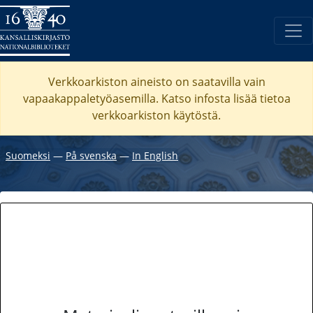
Verkkoarkiston aineisto on saatavilla vain
vapaakappaletyöasemilla. Katso
infosta
lisää tietoa
verkkoarkiston käytöstä.
Suomeksi
―
På svenska
―
In English