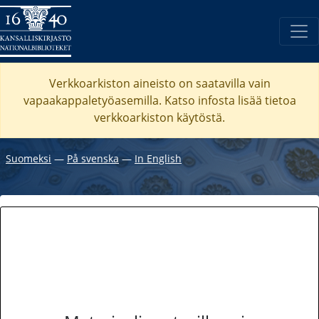
Verkkoarkiston aineisto on saatavilla vain
vapaakappaletyöasemilla. Katso
infosta
lisää tietoa
verkkoarkiston käytöstä.
Suomeksi
―
På svenska
―
In English