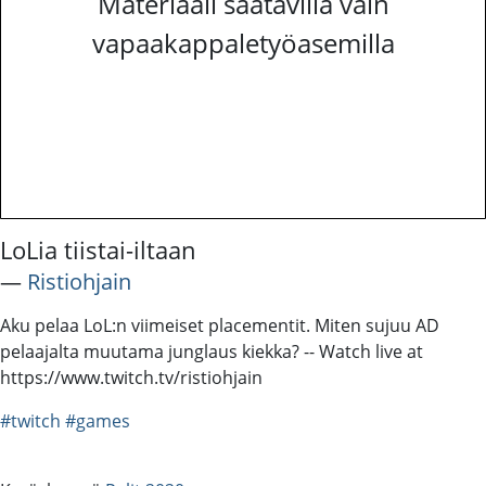
Materiaali saatavilla vain
vapaakappaletyöasemilla
LoLia tiistai-iltaan
―
Ristiohjain
Aku pelaa LoL:n viimeiset placementit. Miten sujuu AD
pelaajalta muutama junglaus kiekka? -- Watch live at
https://www.twitch.tv/ristiohjain
#twitch
#games