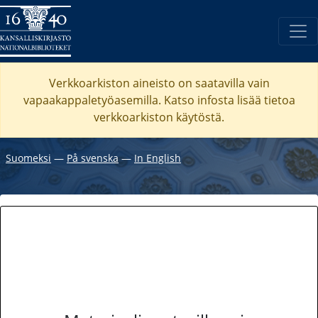
Verkkoarkiston aineisto on saatavilla vain
vapaakappaletyöasemilla. Katso
infosta
lisää tietoa
verkkoarkiston käytöstä.
Suomeksi
―
På svenska
―
In English