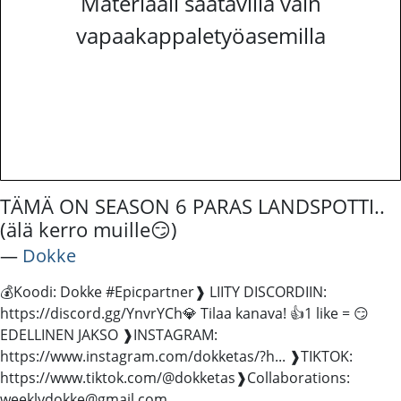
Materiaali saatavilla vain
vapaakappaletyöasemilla
TÄMÄ ON SEASON 6 PARAS LANDSPOTTI..
(älä kerro muille😏)
―
Dokke
💰Koodi: Dokke #Epicpartner​ ❱ LIITY DISCORDIIN:
https://discord.gg/YnvrYCh​ 💎 Tilaa kanava! 👍1 like = 😏
EDELLINEN JAKSO ❱INSTAGRAM:
https://www.instagram.com/dokketas/?h​... ❱TIKTOK:
https://www.tiktok.com/@dokketas​ ❱Collaborations:
weeklydokke@gmail.com