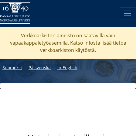
Verkkoarkiston aineisto on saatavilla vain
vapaakappaletyöasemilla. Katso
infosta
lisää tietoa
verkkoarkiston käytöstä.
Suomeksi
―
På svenska
―
In English