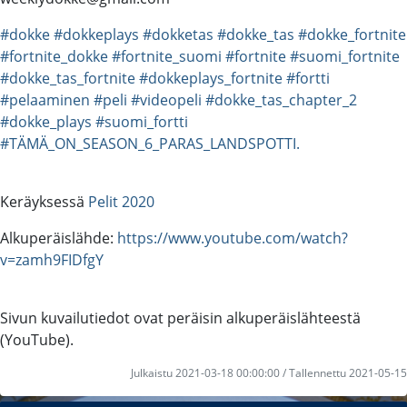
#dokke
#dokkeplays
#dokketas
#dokke_tas
#dokke_fortnite
#fortnite_dokke
#fortnite_suomi
#fortnite
#suomi_fortnite
#dokke_tas_fortnite
#dokkeplays_fortnite
#fortti
#pelaaminen
#peli
#videopeli
#dokke_tas_chapter_2
#dokke_plays
#suomi_fortti
#TÄMÄ_ON_SEASON_6_PARAS_LANDSPOTTI.
Keräyksessä
Pelit 2020
Alkuperäislähde:
https://www.youtube.com/watch?
v=zamh9FIDfgY
Sivun kuvailutiedot ovat peräisin alkuperäislähteestä
(YouTube).
Julkaistu 2021-03-18 00:00:00 / Tallennettu 2021-05-15